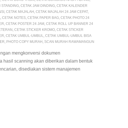
 STANDING
,
CETAK JAM DINDING
,
CETAK KALENDER
NSI
,
CETAK MAJALAH
,
CETAK MAJALAH 24 JAM CEPAT
,
A
,
CETAK NOTES
,
CETAK PAPER BAG
,
CETAK PHOTO 24
ER
,
CETAK POSTER 24 JAM
,
CETAK ROLL UP BANNER 24
METERAN
,
CETAK STICKER KROMO
,
CETAK STICKER
ER
,
CETAK UMBUL-UMBUL
,
CETAK UMBUL-UMBUL BISA
TER
,
PHOTO COPY MURAH
,
SCAN MURAH RAWAMANGUN
 dengan mengkonversi dokumen
ta hasil scanning akan diberikan dalam bentuk
encarian, disediakan sistem manajemen