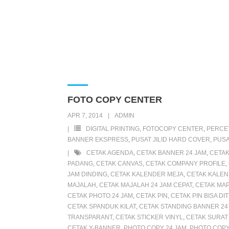
FOTO COPY CENTER
APR 7, 2014
ADMIN
DIGITAL PRINTING
,
FOTOCOPY CENTER
,
PERCE
BANNER EKSPRESS
,
PUSAT JILID HARD COVER
,
PUSA
CETAK AGENDA
,
CETAK BANNER 24 JAM
,
CETAK
PADANG
,
CETAK CANVAS
,
CETAK COMPANY PROFILE
,
JAM DINDING
,
CETAK KALENDER MEJA
,
CETAK KALEN
MAJALAH
,
CETAK MAJALAH 24 JAM CEPAT
,
CETAK MA
CETAK PHOTO 24 JAM
,
CETAK PIN
,
CETAK PIN BISA D
CETAK SPANDUK KILAT
,
CETAK STANDING BANNER 24
TRANSPARANT
,
CETAK STICKER VINYL
,
CETAK SURAT
CETAK Y-BANNER
,
PHOTO COPY 24 JAM
,
PHOTO COPY