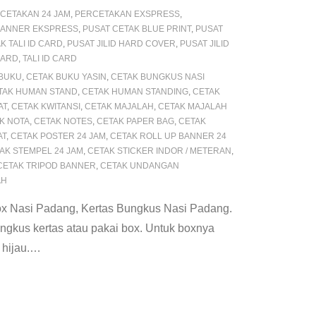
CETAKAN 24 JAM
,
PERCETAKAN EXSPRESS
,
BANNER EKSPRESS
,
PUSAT CETAK BLUE PRINT
,
PUSAT
K TALI ID CARD
,
PUSAT JILID HARD COVER
,
PUSAT JILID
CARD
,
TALI ID CARD
 BUKU
,
CETAK BUKU YASIN
,
CETAK BUNGKUS NASI
TAK HUMAN STAND
,
CETAK HUMAN STANDING
,
CETAK
AT
,
CETAK KWITANSI
,
CETAK MAJALAH
,
CETAK MAJALAH
K NOTA
,
CETAK NOTES
,
CETAK PAPER BAG
,
CETAK
AT
,
CETAK POSTER 24 JAM
,
CETAK ROLL UP BANNER 24
AK STEMPEL 24 JAM
,
CETAK STICKER INDOR / METERAN
,
CETAK TRIPOD BANNER
,
CETAK UNDANGAN
AH
x Nasi Padang, Kertas Bungkus Nasi Padang.
kus kertas atau pakai box. Untuk boxnya
hijau.
…