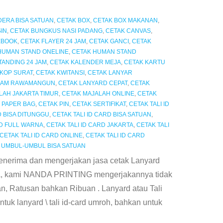
ERA BISA SATUAN
,
CETAK BOX
,
CETAK BOX MAKANAN
,
IN
,
CETAK BUNGKUS NASI PADANG
,
CETAK CANVAS
,
EBOOK
,
CETAK FLAYER 24 JAM
,
CETAK GANCI
,
CETAK
HUMAN STAND ONELINE
,
CETAK HUMAN STAND
ANDING 24 JAM
,
CETAK KALENDER MEJA
,
CETAK KARTU
 KOP SURAT
,
CETAK KWITANSI
,
CETAK LANYAR
 JAM RAWAMANGUN
,
CETAK LANYARD CEPAT
,
CETAK
LAH JAKARTA TIMUR
,
CETAK MAJALAH ONLINE
,
CETAK
 PAPER BAG
,
CETAK PIN
,
CETAK SERTIFIKAT
,
CETAK TALI ID
D BISA DITUNGGU
,
CETAK TALI ID CARD BISA SATUAN
,
RD FULL WARNA
,
CETAK TALI ID CARD JAKARTA
,
CETAK TALI
CETAK TALI ID CARD ONLINE
,
CETAK TALI ID CARD
 UMBUL-UMBUL BISA SATUAN
ima dan mengerjakan jasa cetak Lanyard
rna, kami NANDA PRINTING mengerjakannya tidak
n, Ratusan bahkan Ribuan . Lanyard atau Tali
tuk lanyard \ tali id-card umroh, bahkan untuk