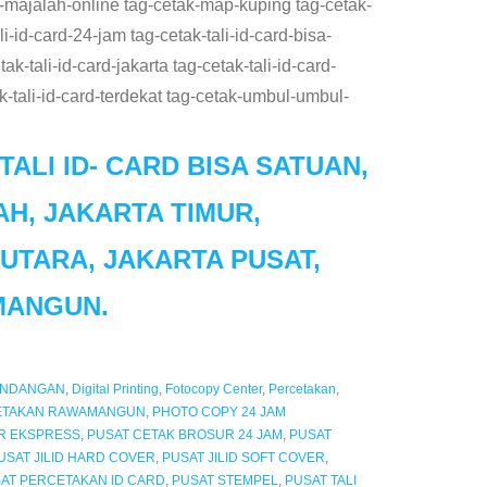
k-majalah-online tag-cetak-map-kuping tag-cetak-
i-id-card-24-jam tag-cetak-tali-id-card-bisa-
ak-tali-id-card-jakarta tag-cetak-tali-id-card-
ak-tali-id-card-terdekat tag-cetak-umbul-umbul-
ALI ID- CARD BISA SATUAN,
H, JAKARTA TIMUR,
UTARA, JAKARTA PUSAT,
MANGUN.
UNDANGAN
,
Digital Printing
,
Fotocopy Center
,
Percetakan
,
ETAKAN RAWAMANGUN
,
PHOTO COPY 24 JAM
R EKSPRESS
,
PUSAT CETAK BROSUR 24 JAM
,
PUSAT
USAT JILID HARD COVER
,
PUSAT JILID SOFT COVER
,
AT PERCETAKAN ID CARD
,
PUSAT STEMPEL
,
PUSAT TALI