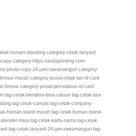
-cetak-human-standing category-cetak-lanyard
ocopy category-https-nandaprinting-com-
gory-photo-copy-24-jam-rawamangun category-
rosur-murah category-pusat-cetak-tali-id-card
kan-brosur category-pusat-percetakan-id-card
jam tag-cetak-bendera-bisa-satuan tag-cetak-box
adang tag-cetak-canvas tag-cetak-company-
-cetak-human-stand-murah tag-cetak-human-stand-
alender-meja tag-cetak-kartu-nama tag-cetak-
nyard tag-cetak-lanyard-24-jam-rawamangun tag-