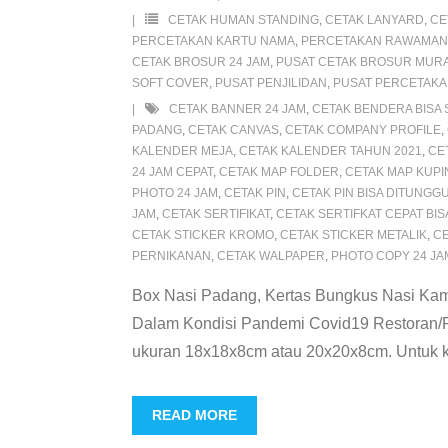
CETAK HUMAN STANDING
,
CETAK LANYARD
,
CE
PERCETAKAN KARTU NAMA
,
PERCETAKAN RAWAMA
CETAK BROSUR 24 JAM
,
PUSAT CETAK BROSUR MUR
SOFT COVER
,
PUSAT PENJILIDAN
,
PUSAT PERCETAK
CETAK BANNER 24 JAM
,
CETAK BENDERA BISA
PADANG
,
CETAK CANVAS
,
CETAK COMPANY PROFILE
,
KALENDER MEJA
,
CETAK KALENDER TAHUN 2021
,
CE
24 JAM CEPAT
,
CETAK MAP FOLDER
,
CETAK MAP KUPI
PHOTO 24 JAM
,
CETAK PIN
,
CETAK PIN BISA DITUNGG
JAM
,
CETAK SERTIFIKAT
,
CETAK SERTIFKAT CEPAT BI
CETAK STICKER KROMO
,
CETAK STICKER METALIK
,
CE
PERNIKANAN
,
CETAK WALPAPER
,
PHOTO COPY 24 JA
Box Nasi Padang, Kertas Bungkus Nasi Ka
Dalam Kondisi Pandemi Covid19 Restoran/R
ukuran 18x18x8cm atau 20x20x8cm. Untuk ker
READ MORE