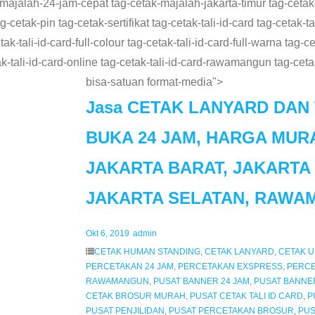
-majalah-24-jam-cepat tag-cetak-majalah-jakarta-timur tag-ceta
etak-pin tag-cetak-sertifikat tag-cetak-tali-id-card tag-cetak-tal
k-tali-id-card-full-colour tag-cetak-tali-id-card-full-warna tag-cet
tak-tali-id-card-online tag-cetak-tali-id-card-rawamangun tag-cet
bisa-satuan format-media">
Jasa CETAK LANYARD DAN T
BUKA 24 JAM, HARGA MURA
JAKARTA BARAT, JAKARTA 
JAKARTA SELATAN, RAWA
Okt 6, 2019
admin
CETAK HUMAN STANDING
,
CETAK LANYARD
,
CETAK 
PERCETAKAN 24 JAM
,
PERCETAKAN EXSPRESS
,
PERC
RAWAMANGUN
,
PUSAT BANNER 24 JAM
,
PUSAT BANNE
CETAK BROSUR MURAH
,
PUSAT CETAK TALI ID CARD
,
P
PUSAT PENJILIDAN
,
PUSAT PERCETAKAN BROSUR
,
PUS