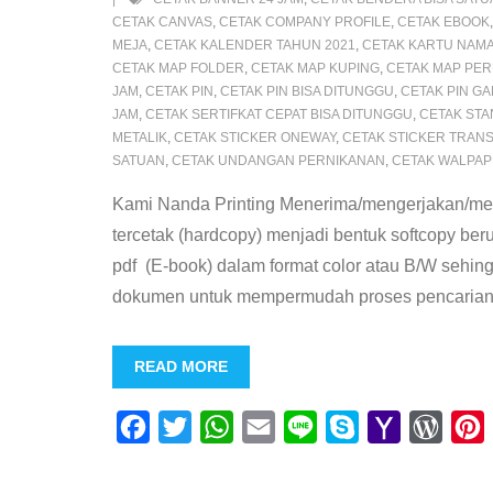
l
s
CETAK CANVAS
,
CETAK COMPANY PROFILE
,
CETAK EBOOK
MEJA
,
CETAK KALENDER TAHUN 2021
,
CETAK KARTU NAM
CETAK MAP FOLDER
,
CETAK MAP KUPING
,
CETAK MAP PE
JAM
,
CETAK PIN
,
CETAK PIN BISA DITUNGGU
,
CETAK PIN GA
JAM
,
CETAK SERTIFKAT CEPAT BISA DITUNGGU
,
CETAK STA
METALIK
,
CETAK STICKER ONEWAY
,
CETAK STICKER TRAN
SATUAN
,
CETAK UNDANGAN PERNIKANAN
,
CETAK WALPA
Kami Nanda Printing Menerima/mengerjakan/men
tercetak (hardcopy) menjadi bentuk softcopy ber
pdf (E-book) dalam format color atau B/W seh
dokumen untuk mempermudah proses pencarian
READ MORE
F
T
W
E
L
S
Y
W
a
w
h
m
i
k
a
o
i
c
i
a
a
n
y
h
r