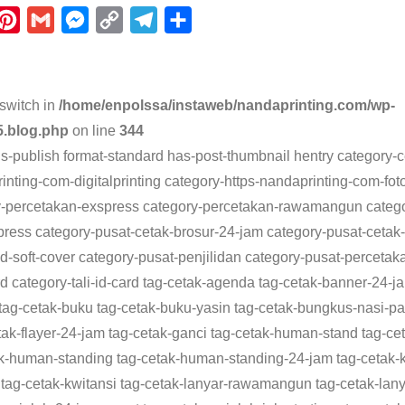
P
G
M
C
T
S
i
m
e
o
e
h
n
a
s
p
l
a
t
i
s
y
e
r
switch in
/home/enpolssa/instaweb/nandaprinting.com/wp-
e
l
e
L
g
e
5.blog.php
on line
344
r
n
i
r
tus-publish format-standard has-post-thumbnail hentry category
nting-com-digitalprinting category-https-nandaprinting-com-fot
e
g
n
a
ry-percetakan-exspress category-percetakan-rawamangun cate
s
e
k
m
ess category-pusat-cetak-brosur-24-jam category-pusat-cetak-b
t
r
ilid-soft-cover category-pusat-penjilidan category-pusat-perceta
rd category-tali-id-card tag-cetak-agenda tag-cetak-banner-24-
tag-cetak-buku tag-cetak-buku-yasin tag-cetak-bungkus-nasi-p
cetak-flayer-24-jam tag-cetak-ganci tag-cetak-human-stand tag
ak-human-standing tag-cetak-human-standing-24-jam tag-cetak-k
 tag-cetak-kwitansi tag-cetak-lanyar-rawamangun tag-cetak-la