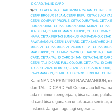
ID CARD
,
TALI ID CARD
CETAK AGENDA
,
CETAK BANNER 24 JAM
,
CETAK BEND
CETAK BROSUR 24 JAM
,
CETAK BUKU
,
CETAK BUKU YAS
CETAK COMPANY PROFILE
,
CETAK DURATRAN
,
CETAK 
HUMAN STAND
,
CETAK HUMAN STAND MURAH
,
CETAK 
TERDEKAT
,
CETAK HUMAN STANDING
,
CETAK HUMAN ST
NAMA
,
CETAK KERTAS BUNGKUS NASI PADANG
,
CETAK
RAWAMANGUN
,
CETAK LANYARD
,
CETAK LANYARD 24
MAJALAH
,
CETAK MAJALAH 24 JAM CEPAT
,
CETAK MAJA
MAP KUPING
,
CETAK MAP RAPORT
,
CETAK NOTA
,
CETAK
CARD
,
CETAK TALI ID CARD 24 JAM
,
CETAK TALI ID CAR
CETAK TALI ID CARD FULL COLOUR
,
CETAK TALI ID CA
ID CARD JAKARTA TIMUR
,
CETAK TALI ID CARD MURAH
,
RAWAMANGUN
,
CETAK TALI ID CARD TERDEKAT
,
CETAK
Kami NANDA PRINTING RAWAMANGUN, mener
dan TALI ID-CARD Full Colour atau full wa
ada minimum pengerjaan, bisa satuan, puluha
Id-card bisa digunakan untuk acara seminar, un
instansi. Jangan ragu lagi segeran
…