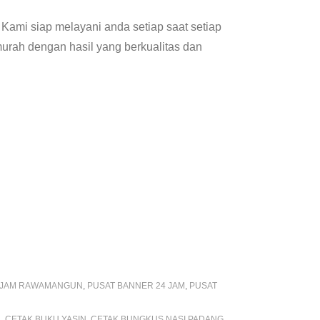
mi siap melayani anda setiap saat setiap
urah dengan hasil yang berkualitas dan
4 JAM RAWAMANGUN
,
PUSAT BANNER 24 JAM
,
PUSAT
U
,
CETAK BUKU YASIN
,
CETAK BUNGKUS NASI PADANG
,