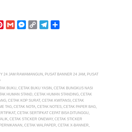
P
G
M
C
T
S
i
m
e
o
e
h
n
a
s
p
l
a
t
i
s
y
e
r
e
l
e
L
g
e
r
n
i
r
Y 24 JAM RAWAMANGUN
,
PUSAT BANNER 24 JAM
,
PUSAT
e
g
n
a
D
s
e
k
m
TAK BUKU
,
CETAK BUKU YASIN
,
CETAK BUNGKUS NASI
TAK HUMAN STAND
,
CETAK HUMAN STANDING
,
CETAK
t
r
ANG
,
CETAK KOP SURAT
,
CETAK KWITANSI
,
CETAK
ME TAG
,
CETAK NOTA
,
CETAK NOTES
,
CETAK PAPER BAG
,
RTIFIKAT
,
CETAK SERTIFKAT CEPAT BISA DITUNGGU
,
ALIK
,
CETAK STICKER ONEWAY
,
CETAK STICKER
PERNIKANAN
,
CETAK WALPAPER
,
CETAK X-BANNER
,