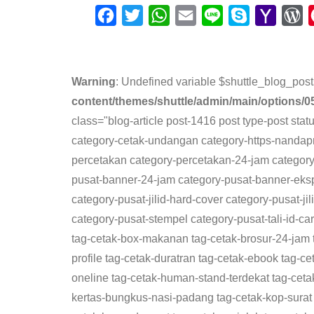
F
T
W
E
L
S
Y
W
a
w
h
m
i
k
a
o
c
i
a
a
n
y
h
r
e
t
t
i
e
p
o
d
Warning
: Undefined variable $shuttle_blog_post
b
t
s
l
e
o
P
content/themes/shuttle/admin/main/options/0
o
e
A
M
r
class="blog-article post-1416 post type-post sta
category-cetak-undangan category-https-nandapri
o
r
p
a
e
percetakan category-percetakan-24-jam catego
k
p
i
s
pusat-banner-24-jam category-pusat-banner-ekspr
l
s
category-pusat-jilid-hard-cover category-pusat-j
category-pusat-stempel category-pusat-tali-id-ca
tag-cetak-box-makanan tag-cetak-brosur-24-jam 
profile tag-cetak-duratran tag-cetak-ebook tag-
oneline tag-cetak-human-stand-terdekat tag-cet
kertas-bungkus-nasi-padang tag-cetak-kop-surat