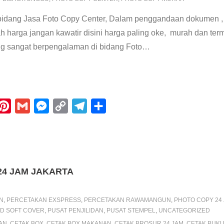
ang Jasa Foto Copy Center, Dalam penggandaan dokumen , Ka
harga jangan kawatir disini harga paling oke, murah dan term
ng sangat berpengalaman di bidang Foto
…
P
G
M
C
T
S
i
m
e
o
e
h
n
a
s
p
l
a
t
i
s
y
e
r
e
l
e
L
g
e
24 JAM JAKARTA
r
n
i
r
e
g
n
a
N
,
PERCETAKAN EXSPRESS
,
PERCETAKAN RAWAMANGUN
,
PHOTO COPY 2
s
e
k
m
LID SOFT COVER
,
PUSAT PENJILIDAN
,
PUSAT STEMPEL
,
UNCATEGORIZED
AN
,
CETAK BOX
,
CETAK BOX MAKANAN
,
CETAK BROSUR 24 JAM
,
CETAK BUK