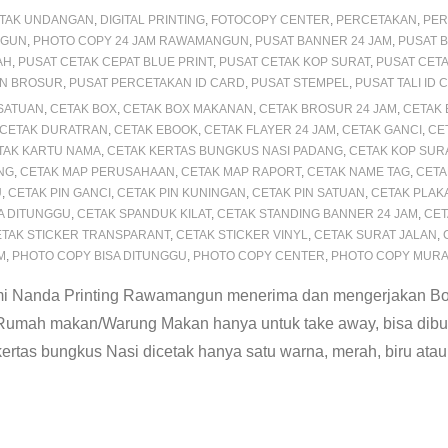
TAK UNDANGAN
,
DIGITAL PRINTING
,
FOTOCOPY CENTER
,
PERCETAKAN
,
PER
NGUN
,
PHOTO COPY 24 JAM RAWAMANGUN
,
PUSAT BANNER 24 JAM
,
PUSAT 
AH
,
PUSAT CETAK CEPAT BLUE PRINT
,
PUSAT CETAK KOP SURAT
,
PUSAT CETA
AN BROSUR
,
PUSAT PERCETAKAN ID CARD
,
PUSAT STEMPEL
,
PUSAT TALI ID 
 SATUAN
,
CETAK BOX
,
CETAK BOX MAKANAN
,
CETAK BROSUR 24 JAM
,
CETAK
CETAK DURATRAN
,
CETAK EBOOK
,
CETAK FLAYER 24 JAM
,
CETAK GANCI
,
CE
TAK KARTU NAMA
,
CETAK KERTAS BUNGKUS NASI PADANG
,
CETAK KOP SUR
NG
,
CETAK MAP PERUSAHAAN
,
CETAK MAP RAPORT
,
CETAK NAME TAG
,
CETA
U
,
CETAK PIN GANCI
,
CETAK PIN KUNINGAN
,
CETAK PIN SATUAN
,
CETAK PLAK
SA DITUNGGU
,
CETAK SPANDUK KILAT
,
CETAK STANDING BANNER 24 JAM
,
CET
TAK STICKER TRANSPARANT
,
CETAK STICKER VINYL
,
CETAK SURAT JALAN
,
M
,
PHOTO COPY BISA DITUNGGU
,
PHOTO COPY CENTER
,
PHOTO COPY MUR
mi Nanda Printing Rawamangun menerima dan mengerjakan Bo
umah makan/Warung Makan hanya untuk take away, bisa dibung
tas bungkus Nasi dicetak hanya satu warna, merah, biru atau 