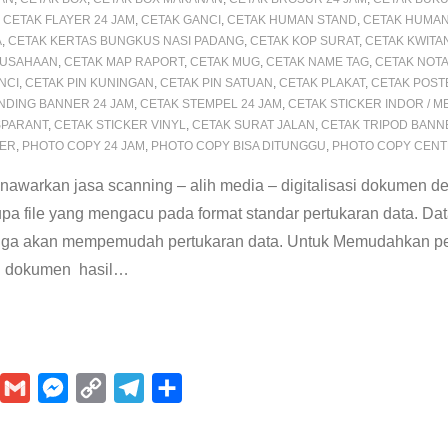
t
r
,
CETAK FLAYER 24 JAM
,
CETAK GANCI
,
CETAK HUMAN STAND
,
CETAK HUMAN
A
,
CETAK KERTAS BUNGKUS NASI PADANG
,
CETAK KOP SURAT
,
CETAK KWITA
RUSAHAAN
,
CETAK MAP RAPORT
,
CETAK MUG
,
CETAK NAME TAG
,
CETAK NOT
NCI
,
CETAK PIN KUNINGAN
,
CETAK PIN SATUAN
,
CETAK PLAKAT
,
CETAK POST
NDING BANNER 24 JAM
,
CETAK STEMPEL 24 JAM
,
CETAK STICKER INDOR / 
SPARANT
,
CETAK STICKER VINYL
,
CETAK SURAT JALAN
,
CETAK TRIPOD BANN
PER
,
PHOTO COPY 24 JAM
,
PHOTO COPY BISA DITUNGGU
,
PHOTO COPY CEN
awarkan jasa scanning – alih media – digitalisasi dokumen
upa file yang mengacu pada format standar pertukaran data. Da
ingga akan mempemudah pertukaran data. Untuk Memudahkan p
 dokumen hasil
…
P
G
M
C
T
S
m
e
o
e
h
n
a
s
p
l
a