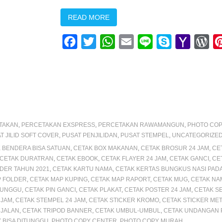
READ MORE
F
T
W
E
L
S
Y
W
a
w
h
m
i
k
a
o
c
i
a
a
n
y
h
r
e
t
t
i
e
p
o
d
b
t
s
l
e
o
P
o
e
A
M
r
TAKAN
,
PERCETAKAN EXSPRESS
,
PERCETAKAN RAWAMANGUN
,
PHOTO COP
o
r
p
a
e
T JILID SOFT COVER
,
PUSAT PENJILIDAN
,
PUSAT STEMPEL
,
UNCATEGORIZE
k
p
i
s
 BENDERA BISA SATUAN
,
CETAK BOX MAKANAN
,
CETAK BROSUR 24 JAM
,
CE
CETAK DURATRAN
,
CETAK EBOOK
,
CETAK FLAYER 24 JAM
,
CETAK GANCI
,
CE
l
s
DER TAHUN 2021
,
CETAK KARTU NAMA
,
CETAK KERTAS BUNGKUS NASI PAD
P FOLDER
,
CETAK MAP KUPING
,
CETAK MAP RAPORT
,
CETAK MUG
,
CETAK NA
ITUNGGU
,
CETAK PIN GANCI
,
CETAK PLAKAT
,
CETAK POSTER 24 JAM
,
CETAK SE
 JAM
,
CETAK STEMPEL 24 JAM
,
CETAK STICKER KROMO
,
CETAK STICKER MET
 JALAN
,
CETAK TRIPOD BANNER
,
CETAK UMBUL-UMBUL
,
CETAK UNDANGAN 
 BISA DITUNGGU
,
PHOTO COPY CENTER
,
PHOTO COPY MURAH