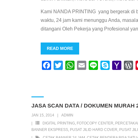
Kami NANDA PRINTING yang bergerak di bid
waktu, 24 jam kami menunggu Anda, masalah 
ditangani Oleh Pekerja yang Profesional ya
READ MORE
F
T
W
E
L
S
Y
W
a
w
h
m
i
k
a
o
c
i
a
a
n
y
h
r
e
t
t
i
e
p
o
d
b
t
s
l
e
o
P
JASA SCAN DATA / DOKUMEN MURAH 
o
e
A
M
r
JAN 15, 2014
ADMIN
o
r
p
a
e
DIGITAL PRINTING
,
FOTOCOPY CENTER
,
PERCETAKA
k
p
i
s
BANNER EKSPRESS
,
PUSAT JILID HARD COVER
,
PUSAT JI
CETAK BANNER 24 JAM
,
CETAK BENDERA BISA SATU