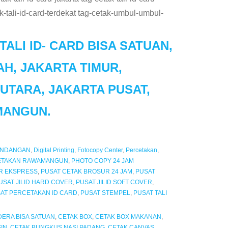
ak-tali-id-card-terdekat tag-cetak-umbul-umbul-
ALI ID- CARD BISA SATUAN,
H, JAKARTA TIMUR,
UTARA, JAKARTA PUSAT,
MANGUN.
UNDANGAN
,
Digital Printing
,
Fotocopy Center
,
Percetakan
,
ETAKAN RAWAMANGUN
,
PHOTO COPY 24 JAM
R EKSPRESS
,
PUSAT CETAK BROSUR 24 JAM
,
PUSAT
USAT JILID HARD COVER
,
PUSAT JILID SOFT COVER
,
AT PERCETAKAN ID CARD
,
PUSAT STEMPEL
,
PUSAT TALI
ERA BISA SATUAN
,
CETAK BOX
,
CETAK BOX MAKANAN
,
IN
,
CETAK BUNGKUS NASI PADANG
,
CETAK CANVAS
,