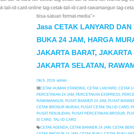
tak-tali-id-card-online tag-cetak-tali-id-card-rawamangun tag-cet
bisa-satuan format-media">
Jasa CETAK LANYARD DAN T
BUKA 24 JAM, HARGA MURA
JAKARTA BARAT, JAKARTA 
JAKARTA SELATAN, RAWA
Okt 6, 2019
admin
CETAK HUMAN STANDING
,
CETAK LANYARD
,
CETAK 
PERCETAKAN 24 JAM
,
PERCETAKAN EXSPRESS
,
PERC
RAWAMANGUN
,
PUSAT BANNER 24 JAM
,
PUSAT BANNE
CETAK BROSUR MURAH
,
PUSAT CETAK TALI ID CARD
,
P
PUSAT PENJILIDAN
,
PUSAT PERCETAKAN BROSUR
,
PUS
ID CARD
,
TALI ID CARD
CETAK AGENDA
,
CETAK BANNER 24 JAM
,
CETAK BEND
CETAK BROSUR 24 JAM
,
CETAK BUKU
,
CETAK BUKU YAS