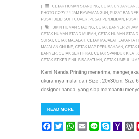
CETAK HUMAN STANDING
,
CETAK UNDANGAN
,
PHOTO COPY 24 JAM RAWAMANGUN
,
PUSAT BANNER 
PUSAT JILID SOFT COVER
,
PUSAT PENJILIDAN
,
PUSAT
BIKIN HUMAN STADING
,
CETAK BANNER 24 JAM
CETAK HUMAN STAND MURAH
,
CETAK HUMAN STAND
SURAT
,
CETAK MAJALAH
,
CETAK MAJALAH JAKARTA T
MAJALAN ONLINE
,
CETAK MAP PERUSAHAAN
,
CETAK
BANNER
,
CETAK SERTIFIKAT
,
CETAK SPANDUK KILAT
,
CETAK STIKER FINIL BISA SATUAN
,
CETAK UMBUL-UMB
Kami Nanda Printing menerima, mengerjakan
ukurannya mulai dari Size : 20x30cm, Size
designer handal yang siap membantu menyele
READ MORE
F
T
W
E
L
S
Y
W
a
w
h
m
i
k
a
o