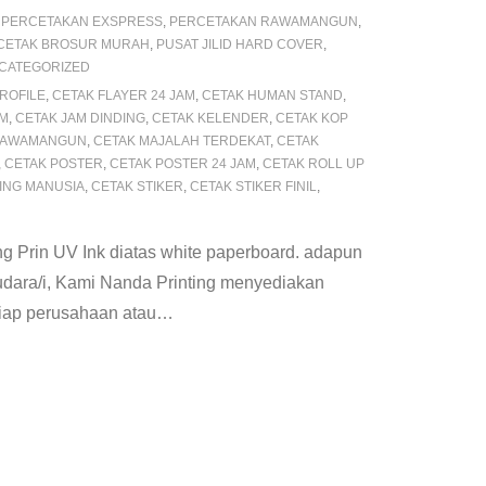
,
PERCETAKAN EXSPRESS
,
PERCETAKAN RAWAMANGUN
,
CETAK BROSUR MURAH
,
PUSAT JILID HARD COVER
,
CATEGORIZED
ROFILE
,
CETAK FLAYER 24 JAM
,
CETAK HUMAN STAND
,
AM
,
CETAK JAM DINDING
,
CETAK KELENDER
,
CETAK KOP
 RAWAMANGUN
,
CETAK MAJALAH TERDEKAT
,
CETAK
,
CETAK POSTER
,
CETAK POSTER 24 JAM
,
CETAK ROLL UP
ING MANUSIA
,
CETAK STIKER
,
CETAK STIKER FINIL
,
 Prin UV Ink diatas white paperboard. adapun
dara/i, Kami Nanda Printing menyediakan
tiap perusahaan atau
…