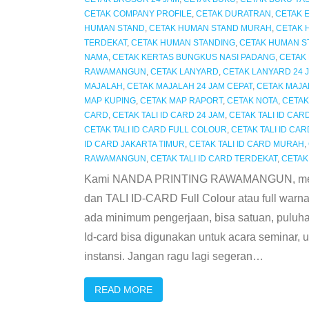
CETAK COMPANY PROFILE
,
CETAK DURATRAN
,
CETAK 
HUMAN STAND
,
CETAK HUMAN STAND MURAH
,
CETAK 
TERDEKAT
,
CETAK HUMAN STANDING
,
CETAK HUMAN ST
NAMA
,
CETAK KERTAS BUNGKUS NASI PADANG
,
CETAK
RAWAMANGUN
,
CETAK LANYARD
,
CETAK LANYARD 24
MAJALAH
,
CETAK MAJALAH 24 JAM CEPAT
,
CETAK MAJA
MAP KUPING
,
CETAK MAP RAPORT
,
CETAK NOTA
,
CETAK
CARD
,
CETAK TALI ID CARD 24 JAM
,
CETAK TALI ID CAR
CETAK TALI ID CARD FULL COLOUR
,
CETAK TALI ID CA
ID CARD JAKARTA TIMUR
,
CETAK TALI ID CARD MURAH
,
RAWAMANGUN
,
CETAK TALI ID CARD TERDEKAT
,
CETAK
Kami NANDA PRINTING RAWAMANGUN, mener
dan TALI ID-CARD Full Colour atau full wa
ada minimum pengerjaan, bisa satuan, puluha
Id-card bisa digunakan untuk acara seminar, un
instansi. Jangan ragu lagi segeran
…
READ MORE