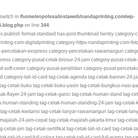
n
a
s
p
l
a
t
i
s
y
e
r
switch in
/home/enpolssa/instaweb/nandaprinting.com/wp-
e
l
e
L
g
e
5.blog.php
on line
344
r
n
i
r
tus-publish format-standard has-post-thumbnail hentry category
nting-com-digitalprinting category-https-nandaprinting-com-fot
e
g
n
a
ry-percetakan-exspress category-percetakan-rawamangun cate
s
e
k
m
ess category-pusat-cetak-brosur-24-jam category-pusat-cetak-b
t
r
ilid-soft-cover category-pusat-penjilidan category-pusat-perceta
rd category-tali-id-card tag-cetak-agenda tag-cetak-banner-24-
tag-cetak-buku tag-cetak-buku-yasin tag-cetak-bungkus-nasi-p
cetak-flayer-24-jam tag-cetak-ganci tag-cetak-human-stand tag
ak-human-standing tag-cetak-human-standing-24-jam tag-cetak-k
 tag-cetak-kwitansi tag-cetak-lanyar-rawamangun tag-cetak-la
-majalah-24-jam-cepat tag-cetak-majalah-jakarta-timur tag-ceta
etak-pin tag-cetak-sertifikat tag-cetak-tali-id-card tag-cetak-tal
k-tali-id-card-full-colour tag-cetak-tali-id-card-full-warna tag-cet