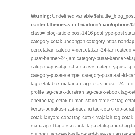
c
i
a
a
n
y
h
r
e
t
t
i
e
p
o
d
Warning
: Undefined variable $shuttle_blog_post
b
t
s
l
e
o
P
content/themes/shuttle/admin/main/options/0
o
e
A
M
r
class="blog-article post-1416 post type-post sta
category-cetak-undangan category-https-nandapri
o
r
p
a
e
percetakan category-percetakan-24-jam catego
k
p
i
s
pusat-banner-24-jam category-pusat-banner-ekspr
l
s
category-pusat-jilid-hard-cover category-pusat-j
category-pusat-stempel category-pusat-tali-id-ca
tag-cetak-box-makanan tag-cetak-brosur-24-jam 
profile tag-cetak-duratran tag-cetak-ebook tag-
oneline tag-cetak-human-stand-terdekat tag-cet
kertas-bungkus-nasi-padang tag-cetak-kop-surat
cetak-lanyard-cepat tag-cetak-majalah tag-cetak
map-raport tag-cetak-nota tag-cetak-paper-bag tag-c
ditunggu tag-cetak-tali-id-card-bisa-satuan tag-ceta