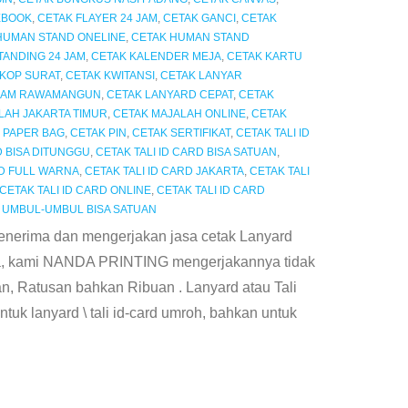
EBOOK
,
CETAK FLAYER 24 JAM
,
CETAK GANCI
,
CETAK
HUMAN STAND ONELINE
,
CETAK HUMAN STAND
ANDING 24 JAM
,
CETAK KALENDER MEJA
,
CETAK KARTU
 KOP SURAT
,
CETAK KWITANSI
,
CETAK LANYAR
 JAM RAWAMANGUN
,
CETAK LANYARD CEPAT
,
CETAK
LAH JAKARTA TIMUR
,
CETAK MAJALAH ONLINE
,
CETAK
 PAPER BAG
,
CETAK PIN
,
CETAK SERTIFIKAT
,
CETAK TALI ID
D BISA DITUNGGU
,
CETAK TALI ID CARD BISA SATUAN
,
RD FULL WARNA
,
CETAK TALI ID CARD JAKARTA
,
CETAK TALI
CETAK TALI ID CARD ONLINE
,
CETAK TALI ID CARD
 UMBUL-UMBUL BISA SATUAN
ima dan mengerjakan jasa cetak Lanyard
rna, kami NANDA PRINTING mengerjakannya tidak
n, Ratusan bahkan Ribuan . Lanyard atau Tali
tuk lanyard \ tali id-card umroh, bahkan untuk