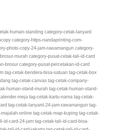
-cetak-human-standing category-cetak-lanyard
ocopy category-https-nandaprinting-com-
gory-photo-copy-24-jam-rawamangun category-
rosur-murah category-pusat-cetak-tali-id-card
kan-brosur category-pusat-percetakan-id-card
jam tag-cetak-bendera-bisa-satuan tag-cetak-box
adang tag-cetak-canvas tag-cetak-company-
-cetak-human-stand-murah tag-cetak-human-stand-
alender-meja tag-cetak-kartu-nama tag-cetak-
nyard tag-cetak-lanyard-24-jam-rawamangun tag-
k-majalah-online tag-cetak-map-kuping tag-cetak-
i-id-card-24-jam tag-cetak-tali-id-card-bisa-
ak-tali-id-card-jakarta tag-cetak-tali-id-card-