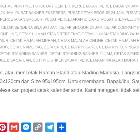
DIGITAL PRINTING
,
FOTOCOPY CENTER
,
PERCETAKAN
,
PERCETAKAN 24 JAM
24 JAM
,
PUSAT BANNER EKSPRESS
,
PUSAT CETAK BROSUR 24 JAM
,
PUSAT 
 PERCETAKAN BROSUR
,
PUSAT PERCETAKAN ID CARD
,
PUSAT STEMPEL
,
UN
,
CETAK BENDERA BISA SATUAN
,
CETAK BROSUR 24 JAM
,
CETAK COMPANY P
 ONELINE
,
CETAK HUMAN STAND TERDEKAT
,
CETAK HUMAN STANDING 24 J
IMUR
,
CETAK MAJALAH MURAH
,
CETAK MAJALAH ONLINE
,
CETAK MAJALAH
 MUG
,
CETAK NAME TAG
,
CETAK PIN
,
CETAK PIN GANCI
,
CETAK PIN KUNINGAN
CETAK STANDING BANNER
,
CETAK STANDING BANNER 24 JAM
,
CETAK STAND
UL BISA SATUAN
,
CUTTING STIKER 24 JAM
,
PERCETAKAN MAJALAH MURAH
, atau mencetak Human Stand atau Stading Manusia. Langsung
 60x120cm dan Size 95x195cm. Untuk membantu Bapak/Ibu, Sau
saikan project cetak kalender anda. Kami menggerti tidak se
P
G
M
C
T
S
i
m
e
o
e
h