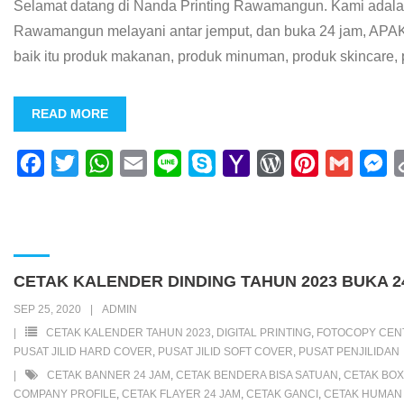
Selamat datang di Nanda Printing Rawamangun. Kami adalah
Rawamangun melayani antar jemput, dan buka 24 jam, APAK
baik itu produk makanan, produk minuman, produk skincare
READ MORE
F
T
W
E
L
S
Y
W
P
G
M
a
w
h
m
i
k
a
o
i
m
e
c
i
a
a
n
y
h
r
n
a
s
e
t
t
i
e
p
o
d
t
i
s
b
t
s
l
e
o
P
e
l
e
CETAK KALENDER DINDING TAHUN 2023 BUKA 
o
e
A
M
r
r
n
SEP 25, 2020
ADMIN
o
r
p
a
e
e
g
CETAK KALENDER TAHUN 2023
,
DIGITAL PRINTING
,
FOTOCOPY CEN
k
p
i
s
s
e
PUSAT JILID HARD COVER
,
PUSAT JILID SOFT COVER
,
PUSAT PENJILIDAN
CETAK BANNER 24 JAM
,
CETAK BENDERA BISA SATUAN
,
CETAK BO
l
s
t
r
COMPANY PROFILE
,
CETAK FLAYER 24 JAM
,
CETAK GANCI
,
CETAK HUMAN