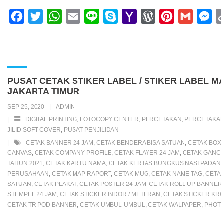
F
T
W
E
L
S
Y
W
P
G
M
a
w
h
m
i
k
a
o
i
m
e
c
i
a
a
n
y
h
r
n
a
s
e
t
t
i
e
p
o
d
t
i
s
b
t
s
l
e
o
P
e
l
e
PUSAT CETAK STIKER LABEL / STIKER LABEL
o
e
A
M
r
r
n
JAKARTA TIMUR
o
r
p
a
e
e
g
SEP 25, 2020
ADMIN
k
p
i
s
s
e
DIGITAL PRINTING
,
FOTOCOPY CENTER
,
PERCETAKAN
,
PERCETAK
JILID SOFT COVER
,
PUSAT PENJILIDAN
l
s
t
r
CETAK BANNER 24 JAM
,
CETAK BENDERA BISA SATUAN
,
CETAK BO
CANVAS
,
CETAK COMPANY PROFILE
,
CETAK FLAYER 24 JAM
,
CETAK GANC
TAHUN 2021
,
CETAK KARTU NAMA
,
CETAK KERTAS BUNGKUS NASI PADA
PERUSAHAAN
,
CETAK MAP RAPORT
,
CETAK MUG
,
CETAK NAME TAG
,
CETA
SATUAN
,
CETAK PLAKAT
,
CETAK POSTER 24 JAM
,
CETAK ROLL UP BANNER
STEMPEL 24 JAM
,
CETAK STICKER INDOR / METERAN
,
CETAK STICKER K
CETAK TRIPOD BANNER
,
CETAK UMBUL-UMBUL
,
CETAK WALPAPER
,
PHOT