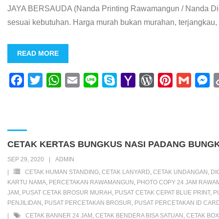
JAYA BERSAUDA (Nanda Printing Rawamangun / Nanda Digita
sesuai kebutuhan. Harga murah bukan murahan, terjangkau, 
READ MORE
F
T
W
E
L
S
Y
W
P
G
M
a
w
h
m
i
k
a
o
i
m
e
c
i
a
a
n
y
h
r
n
a
s
e
t
t
i
e
p
o
d
t
i
s
b
t
s
l
e
o
P
e
l
e
CETAK KERTAS BUNGKUS NASI PADANG BUNGK
o
e
A
M
r
r
n
SEP 29, 2020
ADMIN
o
r
p
a
e
e
g
CETAK HUMAN STANDING
,
CETAK LANYARD
,
CETAK UNDANGAN
,
DI
k
p
i
s
s
e
KARTU NAMA
,
PERCETAKAN RAWAMANGUN
,
PHOTO COPY 24 JAM RAW
JAM
,
PUSAT CETAK BROSUR MURAH
,
PUSAT CETAK CEPAT BLUE PRINT
,
P
l
s
t
r
PENJILIDAN
,
PUSAT PERCETAKAN BROSUR
,
PUSAT PERCETAKAN ID CAR
CETAK BANNER 24 JAM
,
CETAK BENDERA BISA SATUAN
,
CETAK BOX