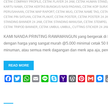
CETAK COMPANY PROFILE
,
CETAK FLAYER 24 JAM
,
CETAK HUMAN STAND
KARTU NAMA
,
CETAK KERTAS BUNGKUS NASI PADANG
,
CETAK KOP SURA
PERUSAHAAN
,
CETAK MAP RAPORT
,
CETAK MUG
,
CETAK NAME TAG
,
CETA
CETAK PIN SATUAN
,
CETAK PLAKAT
,
CETAK POSTER
,
CETAK POSTER 24 J
STANDING BANNER 24 JAM
,
CETAK STANDING MANUSIA
,
CETAK STEMPEL 
CETAK TRIPOD BANNER
,
CETAK UMBUL-UMBUL
,
CUTTING STICKER 24 JA
KAMI NANDA PRINTING RAWAMANGUN yang bergerak di bidang
dengan harga yang sangat murah @5.000 minimal cetak 50 lb
minuman, atau semua merk dagangan dan merk apa aja, pe
READ MORE
F
T
W
E
L
S
Y
W
P
G
M
a
w
h
m
i
k
a
o
i
m
e
c
i
a
a
n
y
h
r
n
a
s
e
t
t
i
e
p
o
d
t
i
s
b
t
s
l
e
o
P
e
l
e