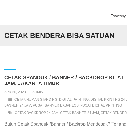
Fotocopy C
Beranda
CETAK BENDERA BISA SATUAN
Fotocopy Center
Percetakan
Digital Printing
CETAK SPANDUK / BANNER / BACKDROP KILAT,
JAM, JAKARTA TIMUR
APR 30, 2023
ADMIN
CETAK HUMAN STANDING
,
DIGITAL PRINTING
,
DIGITAL PRINTING 24
BANNER 24 JAM
,
PUSAT BANNER EKSPRESS
,
PUSAT DIGITAL PRINTING
CETAK BACKDROP 24 JAM
,
CETAK BANNER 24 JAM
,
CETAK BENDER
Butuh Cetak Spanduk /Banner / Backrop Mendesak? Tenan