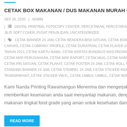
b
t
s
l
e
o
P
e
l
e
CETAK BOX MAKANAN / DUS MAKANAN MURAH 
o
e
A
M
r
r
n
SEP 28, 2020
ADMIN
o
r
p
a
e
e
g
DIGITAL PRINTING
,
FOTOCOPY CENTER
,
PERCETAKAN
,
PERCETAK
k
p
i
s
s
e
JILID SOFT COVER
,
PUSAT PENJILIDAN
,
UNCATEGORIZED
CETAK BANNER 24 JAM
,
CETAK BENDERA BISA SATUAN
,
CETAK BO
l
s
t
r
CANVAS
,
CETAK COMPANY PROFILE
,
CETAK DURATRAN
,
CETAK FLAYER 2
TAHUN 2021
,
CETAK KARTU NAMA
,
CETAK KERTAS BUNGKUS NASI PADA
CETAK MAP PERUSAHAAN
,
CETAK MAP RAPORT
,
CETAK MUG
,
CETAK NAM
CETAK PIN SATUAN
,
CETAK PLAKAT
,
CETAK POSTER 24 JAM
,
CETAK ROLL 
STANDING BANNER 24 JAM
,
CETAK STEMPEL 24 JAM
,
CETAK STICKER IND
TRANSPARANT
,
CETAK STICKER VINYL
,
CETAK UMBUL-UMBUL
,
CETAK WA
Kami Nanda Printing Rawamangun Menerima dan mengerjak
memberikan keamanan anda saat menyantap makanan, den
makanan tingkat food grade yang aman untuk kesehatan dan
READ MORE