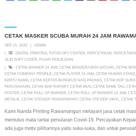
a
w
h
m
i
k
a
o
i
m
e
c
i
a
a
n
y
h
r
n
a
s
e
t
t
i
e
p
o
d
t
i
s
b
t
s
l
e
o
P
e
l
e
CETAK MASKER SCUBA MURAH 24 JAM RAWAM
o
e
A
M
r
r
n
SEP 15, 2020
ADMIN
o
r
p
a
e
e
g
DIGITAL PRINTING
,
FOTOCOPY CENTER
,
PERCETAKAN
,
PERCETAK
k
p
i
s
s
e
JILID SOFT COVER
,
PUSAT PENJILIDAN
CETAK BANNER 24 JAM
,
CETAK BENDERA BISA SATUAN
,
CETAK BOX
l
s
t
r
CETAK COMPANY PROFILE
,
CETAK FLAYER 24 JAM
,
CETAK HUMAN STAND
KARTU NAMA
,
CETAK KERTAS BUNGKUS NASI PADANG
,
CETAK KOP SURA
PERUSAHAAN
,
CETAK MAP RAPORT
,
CETAK MUG
,
CETAK NAME TAG
,
CETA
POSTER
,
CETAK ROLL UP BANNER
,
CETAK ROLL UP BANNER 24 JAM
,
CET
METALIK
,
CETAK STICKER TRANSPARANT
,
CETAK STICKER VINYL
,
CETAK 
Kami Nanda Printing Rawamangun melayani jasa cetak maske
memutus mata rantai penularan Covid-19. Percayakan Kepad
ada juga motiv pilihannya yaitu suka-suka, dan untuk perus