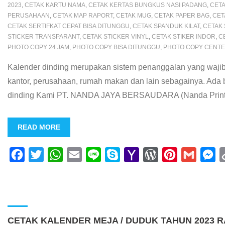
2023
,
CETAK KARTU NAMA
,
CETAK KERTAS BUNGKUS NASI PADANG
,
CETA
PERUSAHAAN
,
CETAK MAP RAPORT
,
CETAK MUG
,
CETAK PAPER BAG
,
CET
CETAK SERTIFKAT CEPAT BISA DITUNGGU
,
CETAK SPANDUK KILAT
,
CETAK 
STICKER TRANSPARANT
,
CETAK STICKER VINYL
,
CETAK STIKER INDOR
,
C
PHOTO COPY 24 JAM
,
PHOTO COPY BISA DITUNGGU
,
PHOTO COPY CENT
Kalender dinding merupakan sistem penanggalan yang wajib k
kantor, perusahaan, rumah makan dan lain sebagainya. Ada b
dinding Kami PT. NANDA JAYA BERSAUDARA (Nanda Printing
READ MORE
F
T
W
E
L
S
Y
W
P
G
M
a
w
h
m
i
k
a
o
i
m
e
c
i
a
a
n
y
h
r
n
a
s
e
t
t
i
e
p
o
d
t
i
s
b
t
s
l
e
o
P
e
l
e
CETAK KALENDER MEJA / DUDUK TAHUN 2023