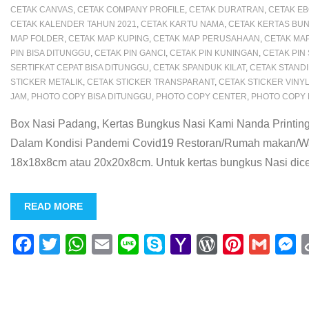
CETAK CANVAS
,
CETAK COMPANY PROFILE
,
CETAK DURATRAN
,
CETAK E
CETAK KALENDER TAHUN 2021
,
CETAK KARTU NAMA
,
CETAK KERTAS BU
MAP FOLDER
,
CETAK MAP KUPING
,
CETAK MAP PERUSAHAAN
,
CETAK MA
PIN BISA DITUNGGU
,
CETAK PIN GANCI
,
CETAK PIN KUNINGAN
,
CETAK PIN
SERTIFKAT CEPAT BISA DITUNGGU
,
CETAK SPANDUK KILAT
,
CETAK STAND
STICKER METALIK
,
CETAK STICKER TRANSPARANT
,
CETAK STICKER VINY
JAM
,
PHOTO COPY BISA DITUNGGU
,
PHOTO COPY CENTER
,
PHOTO COPY
Box Nasi Padang, Kertas Bungkus Nasi Kami Nanda Printi
Dalam Kondisi Pandemi Covid19 Restoran/Rumah makan/Waru
18x18x8cm atau 20x20x8cm. Untuk kertas bungkus Nasi diceta
READ MORE
F
T
W
E
L
S
Y
W
P
G
M
a
w
h
m
i
k
a
o
i
m
e
c
i
a
a
n
y
h
r
n
a
s
e
t
t
i
e
p
o
d
t
i
s