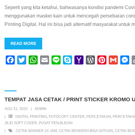
Seperti yang kita ketahui, bahwasanya kondisi pandemi Cov
menggunakan masker kain untuk mencegah persebaran coro
Printing Digital. Hal ini bisa jadi alternatif masyarakat untu
READ MORE
F
T
W
E
L
S
Y
W
P
G
M
a
w
h
m
i
k
a
o
i
m
e
c
i
a
a
n
y
h
r
n
a
s
e
t
t
i
e
p
o
d
t
i
s
b
t
s
l
e
o
P
e
l
e
TEMPAT JASA CETAK / PRINT STICKER KROMO U
o
e
A
M
r
r
n
AGU 31, 2020
ADMIN
o
r
p
a
e
e
g
DIGITAL PRINTING
,
FOTOCOPY CENTER
,
PERCETAKAN
,
PERCETAK
k
p
i
s
s
e
JILID SOFT COVER
,
PUSAT PENJILIDAN
CETAK BANNER 24 JAM
,
CETAK BENDERA BISA SATUAN
,
CETAK BOX
l
s
t
r