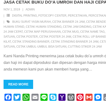
JASA CETAK BUKU DO’A UMROH DAN HAJI CEPA
o
e
A
M
r
r
n
NOV 1, 2019
ADMIN
o
r
p
a
e
e
g
DIGITAL PRINTING
,
FOTOCOPY CENTER
,
PERCETAKAN
,
PERCETAK
k
p
i
s
s
e
BUKU SURAT YASIN MURAH
,
CETAK BANNER 24 JAM
,
CETAK BENDE
HUMAN STAND
,
CETAK HUMAN STANDING
,
CETAK JAM DINDING
,
CETAK K
l
s
t
r
24 JAM CEPAT
,
CETAK MAP PERUSAHAAN
,
CETAK MUG
,
CETAK NAME TAG
,
SATUAN
,
CETAK POSTER
,
CETAK POSTER 24 JAM
,
CETAK ROLL UP BANNE
KILAT
,
CETAK STANDING BANNER
,
CETAK STANDING BANNER 24 JAM
,
CET
SATUAN
,
CETAK UMBUL-UMBUL BISA SATUAN
,
CUTTING STIKER 24 JAM
Kami Nanda Printing menerima jasa cetak buku do’a umroh d
dan haji ini dapat diproduksi dan dipesan dengan harga mi
anda memesn kami pun akan memberi harga yang
…
READ MORE
F
T
W
E
L
S
Y
W
P
G
M
a
w
h
m
i
k
a
o
i
m
e