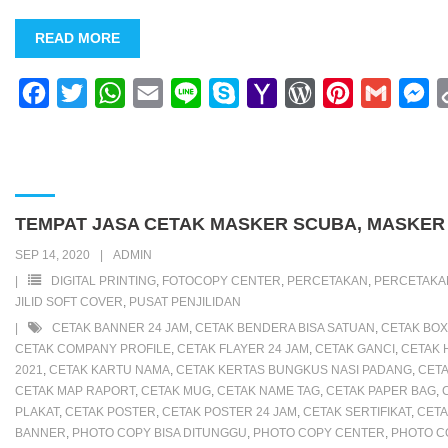
READ MORE
F
T
W
E
L
S
Y
W
P
G
M
a
w
h
m
i
k
a
o
i
m
e
c
i
a
a
n
y
h
r
n
a
s
e
t
t
i
e
p
o
d
t
i
s
b
t
s
l
e
o
P
e
l
e
TEMPAT JASA CETAK MASKER SCUBA, MASKER 
o
e
A
M
r
r
n
SEP 14, 2020
ADMIN
o
r
p
a
e
e
g
DIGITAL PRINTING
,
FOTOCOPY CENTER
,
PERCETAKAN
,
PERCETAK
k
p
i
s
s
e
JILID SOFT COVER
,
PUSAT PENJILIDAN
CETAK BANNER 24 JAM
,
CETAK BENDERA BISA SATUAN
,
CETAK BOX
l
s
t
r
CETAK COMPANY PROFILE
,
CETAK FLAYER 24 JAM
,
CETAK GANCI
,
CETAK 
2021
,
CETAK KARTU NAMA
,
CETAK KERTAS BUNGKUS NASI PADANG
,
CETA
CETAK MAP RAPORT
,
CETAK MUG
,
CETAK NAME TAG
,
CETAK PAPER BAG
,
PLAKAT
,
CETAK POSTER
,
CETAK POSTER 24 JAM
,
CETAK SERTIFIKAT
,
CETA
BANNER
,
PHOTO COPY BISA DITUNGGU
,
PHOTO COPY CENTER
,
PHOTO C