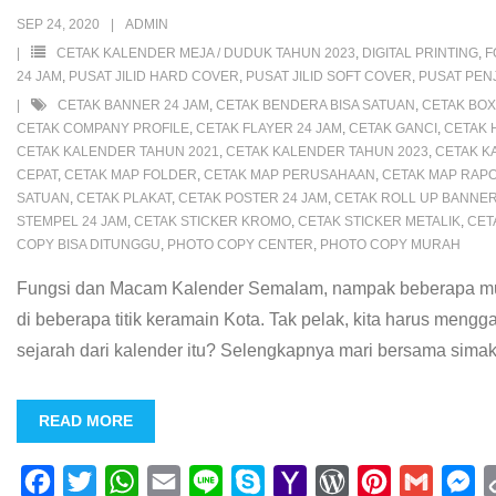
o
e
A
M
r
r
n
SEP 24, 2020
ADMIN
o
r
p
a
e
e
g
CETAK KALENDER MEJA / DUDUK TAHUN 2023
,
DIGITAL PRINTING
,
F
k
p
i
s
s
e
24 JAM
,
PUSAT JILID HARD COVER
,
PUSAT JILID SOFT COVER
,
PUSAT PENJ
CETAK BANNER 24 JAM
,
CETAK BENDERA BISA SATUAN
,
CETAK BOX
l
s
t
r
CETAK COMPANY PROFILE
,
CETAK FLAYER 24 JAM
,
CETAK GANCI
,
CETAK 
CETAK KALENDER TAHUN 2021
,
CETAK KALENDER TAHUN 2023
,
CETAK K
CEPAT
,
CETAK MAP FOLDER
,
CETAK MAP PERUSAHAAN
,
CETAK MAP RAP
SATUAN
,
CETAK PLAKAT
,
CETAK POSTER 24 JAM
,
CETAK ROLL UP BANNER
STEMPEL 24 JAM
,
CETAK STICKER KROMO
,
CETAK STICKER METALIK
,
CET
COPY BISA DITUNGGU
,
PHOTO COPY CENTER
,
PHOTO COPY MURAH
Fungsi dan Macam Kalender Semalam, nampak beberapa mud
di beberapa titik keramain Kota. Tak pelak, kita harus men
sejarah dari kalender itu? Selengkapnya mari bersama simak
READ MORE
F
T
W
E
L
S
Y
W
P
G
M