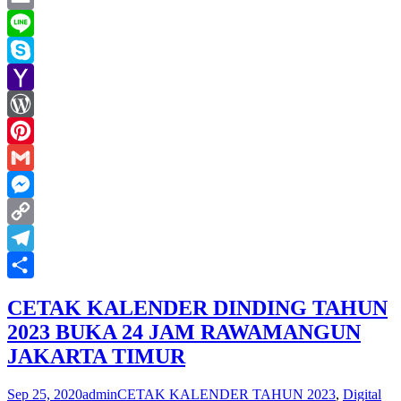
Email
Line
Skype
Yahoo
Mail
WordPress
Pinterest
Gmail
Messenger
Copy
Link
Telegram
Share
CETAK KALENDER DINDING TAHUN
2023 BUKA 24 JAM RAWAMANGUN
JAKARTA TIMUR
Sep 25, 2020
admin
CETAK KALENDER TAHUN 2023
,
Digital