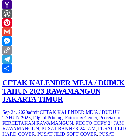
Skype
Yahoo
Mail
WordPress
Pinterest
Gmail
Messenger
Copy
Link
Telegram
Share
CETAK KALENDER MEJA / DUDUK
TAHUN 2023 RAWAMANGUN
JAKARTA TIMUR
Sep 24, 2020
admin
CETAK KALENDER MEJA / DUDUK
TAHUN 2023
,
Digital Printing
,
Fotocopy Center
,
Percetakan
,
PERCETAKAN RAWAMANGUN
,
PHOTO COPY 24 JAM
RAWAMANGUN
,
PUSAT BANNER 24 JAM
,
PUSAT JILID
HARD COVER
,
PUSAT JILID SOFT COVER
,
PUSAT