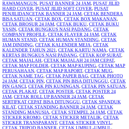
RAWAMANGUN
,
PUSAT BANNER 24 JAM
,
PUSAT JILID
HARD COVER
,
PUSAT JILID SOFT COVER
,
PUSAT
PENJILIDAN
CETAK BANNER 24 JAM
,
CETAK BENDERA
BISA SATUAN
,
CETAK BOX
,
CETAK BOX MAKANAN
,
CETAK BROSUR 24 JAM
,
CETAK BUKU
,
CETAK BUKU
YASIN
,
CETAK BUNGKUS NASI PADANG
,
CETAK
COMPANY PROFILE
,
CETAK FLAYER 24 JAM
,
CETAK
HUMAN STAND
,
CETAK HUMAN STANDING
,
CETAK
JAM DINDING
,
CETAK KALENDER MEJA
,
CETAK
KALENDER TAHUN 2021
,
CETAK KARTU NAMA
,
CETAK
KERTAS BUNGKUS NASI PADANG
,
CETAK KOP SURAT
,
CETAK MAJALAH
,
CETAK MAJALAH 24 JAM CEPAT
,
CETAK MAP FOLDER
,
CETAK MAP KUPING
,
CETAK MAP
PERUSAHAAN
,
CETAK MAP RAPORT
,
CETAK MUG
,
CETAK NAME TAG
,
CETAK PAPER BAG
,
CETAK PHOTO
24 JAM
,
CETAK PIN
,
CETAK PIN BISA DITUNGGU
,
CETAK
PIN GANCI
,
CETAK PIN KUNINGAN
,
CETAK PIN SATUAN
,
CETAK PLAKAT
,
CETAK POSTER
,
CETAK POSTER 24
JAM
,
CETAK ROLL UP BANNER 24 JAM
,
CETAK
SERTIFKAT CEPAT BISA DITUNGGU
,
CETAK SPANDUK
KILAT
,
CETAK STANDING BANNER 24 JAM
,
CETAK
STANDING MANUSIA
,
CETAK STEMPEL 24 JAM
,
CETAK
STICKER KROMO
,
CETAK STICKER METALIK
,
CETAK
STICKER TRANSPARANT
,
CETAK STICKER VINYL
,
CETAK TRIPOD BANNER
,
CETAK UMBUL-UMBUL
,