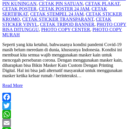
PIN KUNINGAN
,
CETAK PIN SATUAN
,
CETAK PLAKAT
,
CETAK POSTER
,
CETAK POSTER 24 JAM
,
CETAK
SERTIFIKAT
,
CETAK STEMPEL 24 JAM
,
CETAK STICKER
KROMO
,
CETAK STICKER TRANSPARANT
,
CETAK
STICKER VINYL
,
CETAK TRIPOD BANNER
,
PHOTO COPY
BISA DITUNGGU
,
PHOTO COPY CENTER
,
PHOTO COPY
MURAH
Seperti yang kita ketahui, bahwasanya kondisi pandemi Covid-19
masih belum meredam di dunia, khususnya Indonesia. Kondisi ini
membuat kita semua wajib menggunakan masker kain untuk
mencegah persebaran corona. Dengan menggunakan masker kain,
diharapkan bisa Bikin Masker Kain Custom Dengan Printing
Digital. Hal ini bisa jadi alternatif masyarakat untuk menggunakan
masker ketika keluar rumah / berinteraksi
…
Read More
Facebook
Twitter
WhatsApp