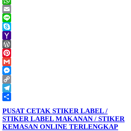
Twitter
WhatsApp
Email
Line
Skype
Yahoo
Mail
WordPress
Pinterest
Gmail
Messenger
Copy
Link
Telegram
Share
PUSAT CETAK STIKER LABEL /
STIKER LABEL MAKANAN / STIKER
KEMASAN ONLINE TERLENGKAP