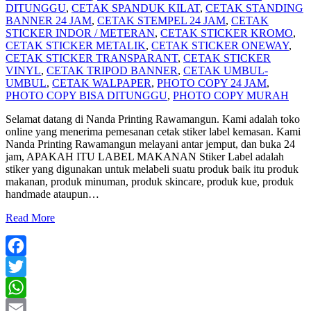
DITUNGGU
,
CETAK SPANDUK KILAT
,
CETAK STANDING
BANNER 24 JAM
,
CETAK STEMPEL 24 JAM
,
CETAK
STICKER INDOR / METERAN
,
CETAK STICKER KROMO
,
CETAK STICKER METALIK
,
CETAK STICKER ONEWAY
,
CETAK STICKER TRANSPARANT
,
CETAK STICKER
VINYL
,
CETAK TRIPOD BANNER
,
CETAK UMBUL-
UMBUL
,
CETAK WALPAPER
,
PHOTO COPY 24 JAM
,
PHOTO COPY BISA DITUNGGU
,
PHOTO COPY MURAH
Selamat datang di Nanda Printing Rawamangun. Kami adalah toko
online yang menerima pemesanan cetak stiker label kemasan. Kami
Nanda Printing Rawamangun melayani antar jemput, dan buka 24
jam, APAKAH ITU LABEL MAKANAN Stiker Label adalah
stiker yang digunakan untuk melabeli suatu produk baik itu produk
makanan, produk minuman, produk skincare, produk kue, produk
handmade ataupun
…
Read More
Facebook
Twitter
WhatsApp