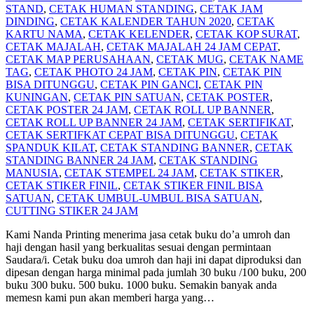
STAND
,
CETAK HUMAN STANDING
,
CETAK JAM
DINDING
,
CETAK KALENDER TAHUN 2020
,
CETAK
KARTU NAMA
,
CETAK KELENDER
,
CETAK KOP SURAT
,
CETAK MAJALAH
,
CETAK MAJALAH 24 JAM CEPAT
,
CETAK MAP PERUSAHAAN
,
CETAK MUG
,
CETAK NAME
TAG
,
CETAK PHOTO 24 JAM
,
CETAK PIN
,
CETAK PIN
BISA DITUNGGU
,
CETAK PIN GANCI
,
CETAK PIN
KUNINGAN
,
CETAK PIN SATUAN
,
CETAK POSTER
,
CETAK POSTER 24 JAM
,
CETAK ROLL UP BANNER
,
CETAK ROLL UP BANNER 24 JAM
,
CETAK SERTIFIKAT
,
CETAK SERTIFKAT CEPAT BISA DITUNGGU
,
CETAK
SPANDUK KILAT
,
CETAK STANDING BANNER
,
CETAK
STANDING BANNER 24 JAM
,
CETAK STANDING
MANUSIA
,
CETAK STEMPEL 24 JAM
,
CETAK STIKER
,
CETAK STIKER FINIL
,
CETAK STIKER FINIL BISA
SATUAN
,
CETAK UMBUL-UMBUL BISA SATUAN
,
CUTTING STIKER 24 JAM
Kami Nanda Printing menerima jasa cetak buku do’a umroh dan
haji dengan hasil yang berkualitas sesuai dengan permintaan
Saudara/i. Cetak buku doa umroh dan haji ini dapat diproduksi dan
dipesan dengan harga minimal pada jumlah 30 buku /100 buku, 200
buku 300 buku. 500 buku. 1000 buku. Semakin banyak anda
memesn kami pun akan memberi harga yang
…