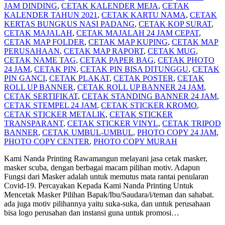
JAM DINDING
,
CETAK KALENDER MEJA
,
CETAK
KALENDER TAHUN 2021
,
CETAK KARTU NAMA
,
CETAK
KERTAS BUNGKUS NASI PADANG
,
CETAK KOP SURAT
,
CETAK MAJALAH
,
CETAK MAJALAH 24 JAM CEPAT
,
CETAK MAP FOLDER
,
CETAK MAP KUPING
,
CETAK MAP
PERUSAHAAN
,
CETAK MAP RAPORT
,
CETAK MUG
,
CETAK NAME TAG
,
CETAK PAPER BAG
,
CETAK PHOTO
24 JAM
,
CETAK PIN
,
CETAK PIN BISA DITUNGGU
,
CETAK
PIN GANCI
,
CETAK PLAKAT
,
CETAK POSTER
,
CETAK
ROLL UP BANNER
,
CETAK ROLL UP BANNER 24 JAM
,
CETAK SERTIFIKAT
,
CETAK STANDING BANNER 24 JAM
,
CETAK STEMPEL 24 JAM
,
CETAK STICKER KROMO
,
CETAK STICKER METALIK
,
CETAK STICKER
TRANSPARANT
,
CETAK STICKER VINYL
,
CETAK TRIPOD
BANNER
,
CETAK UMBUL-UMBUL
,
PHOTO COPY 24 JAM
,
PHOTO COPY CENTER
,
PHOTO COPY MURAH
Kami Nanda Printing Rawamangun melayani jasa cetak masker,
masker scuba, dengan berbagai macam pilihan motiv. Adapun
Fungsi dari Masker adalah untuk memutus mata rantai penularan
Covid-19. Percayakan Kepada Kami Nanda Printing Untuk
Mencetak Masker Pilihan Bapak/Ibu/Saudara/i/teman dan sahabat.
ada juga motiv pilihannya yaitu suka-suka, dan untuk perusahaan
bisa logo perusahan dan instansi guna untuk promosi
…