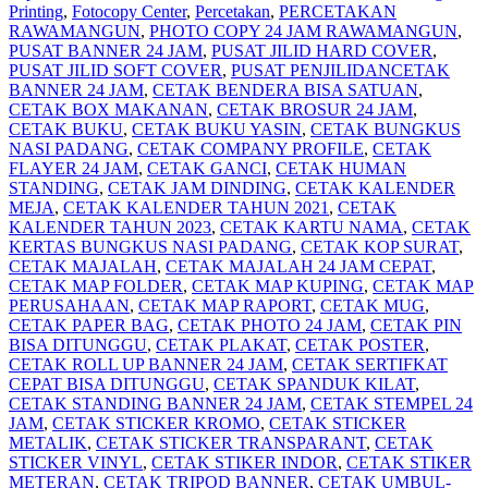
Printing
,
Fotocopy Center
,
Percetakan
,
PERCETAKAN
RAWAMANGUN
,
PHOTO COPY 24 JAM RAWAMANGUN
,
PUSAT BANNER 24 JAM
,
PUSAT JILID HARD COVER
,
PUSAT JILID SOFT COVER
,
PUSAT PENJILIDAN
CETAK
BANNER 24 JAM
,
CETAK BENDERA BISA SATUAN
,
CETAK BOX MAKANAN
,
CETAK BROSUR 24 JAM
,
CETAK BUKU
,
CETAK BUKU YASIN
,
CETAK BUNGKUS
NASI PADANG
,
CETAK COMPANY PROFILE
,
CETAK
FLAYER 24 JAM
,
CETAK GANCI
,
CETAK HUMAN
STANDING
,
CETAK JAM DINDING
,
CETAK KALENDER
MEJA
,
CETAK KALENDER TAHUN 2021
,
CETAK
KALENDER TAHUN 2023
,
CETAK KARTU NAMA
,
CETAK
KERTAS BUNGKUS NASI PADANG
,
CETAK KOP SURAT
,
CETAK MAJALAH
,
CETAK MAJALAH 24 JAM CEPAT
,
CETAK MAP FOLDER
,
CETAK MAP KUPING
,
CETAK MAP
PERUSAHAAN
,
CETAK MAP RAPORT
,
CETAK MUG
,
CETAK PAPER BAG
,
CETAK PHOTO 24 JAM
,
CETAK PIN
BISA DITUNGGU
,
CETAK PLAKAT
,
CETAK POSTER
,
CETAK ROLL UP BANNER 24 JAM
,
CETAK SERTIFKAT
CEPAT BISA DITUNGGU
,
CETAK SPANDUK KILAT
,
CETAK STANDING BANNER 24 JAM
,
CETAK STEMPEL 24
JAM
,
CETAK STICKER KROMO
,
CETAK STICKER
METALIK
,
CETAK STICKER TRANSPARANT
,
CETAK
STICKER VINYL
,
CETAK STIKER INDOR
,
CETAK STIKER
METERAN
,
CETAK TRIPOD BANNER
,
CETAK UMBUL-