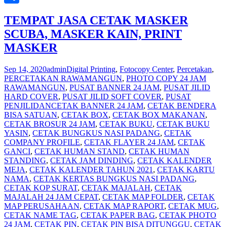
Share
TEMPAT JASA CETAK MASKER
SCUBA, MASKER KAIN, PRINT
MASKER
Sep 14, 2020
admin
Digital Printing
,
Fotocopy Center
,
Percetakan
,
PERCETAKAN RAWAMANGUN
,
PHOTO COPY 24 JAM
RAWAMANGUN
,
PUSAT BANNER 24 JAM
,
PUSAT JILID
HARD COVER
,
PUSAT JILID SOFT COVER
,
PUSAT
PENJILIDAN
CETAK BANNER 24 JAM
,
CETAK BENDERA
BISA SATUAN
,
CETAK BOX
,
CETAK BOX MAKANAN
,
CETAK BROSUR 24 JAM
,
CETAK BUKU
,
CETAK BUKU
YASIN
,
CETAK BUNGKUS NASI PADANG
,
CETAK
COMPANY PROFILE
,
CETAK FLAYER 24 JAM
,
CETAK
GANCI
,
CETAK HUMAN STAND
,
CETAK HUMAN
STANDING
,
CETAK JAM DINDING
,
CETAK KALENDER
MEJA
,
CETAK KALENDER TAHUN 2021
,
CETAK KARTU
NAMA
,
CETAK KERTAS BUNGKUS NASI PADANG
,
CETAK KOP SURAT
,
CETAK MAJALAH
,
CETAK
MAJALAH 24 JAM CEPAT
,
CETAK MAP FOLDER
,
CETAK
MAP PERUSAHAAN
,
CETAK MAP RAPORT
,
CETAK MUG
,
CETAK NAME TAG
,
CETAK PAPER BAG
,
CETAK PHOTO
24 JAM
,
CETAK PIN
,
CETAK PIN BISA DITUNGGU
,
CETAK