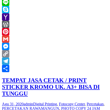
Email
Line
Skype
Yahoo
Mail
WordPress
Pinterest
Gmail
Messenger
Copy
Link
Telegram
Share
TEMPAT JASA CETAK / PRINT
STICKER KROMO UK. A3+ BISA DI
TUNGGU
Agu 31, 2020
admin
Digital Printing
,
Fotocopy Center
,
Percetakan
,
PERCETAKAN RAWAMANGUN
,
PHOTO COPY 24 JAM