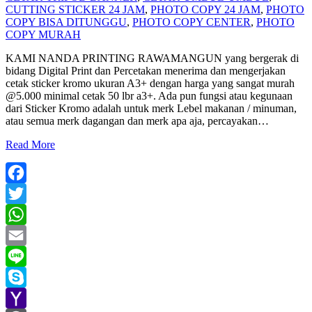
CUTTING STICKER 24 JAM
,
PHOTO COPY 24 JAM
,
PHOTO
COPY BISA DITUNGGU
,
PHOTO COPY CENTER
,
PHOTO
COPY MURAH
KAMI NANDA PRINTING RAWAMANGUN yang bergerak di
bidang Digital Print dan Percetakan menerima dan mengerjakan
cetak sticker kromo ukuran A3+ dengan harga yang sangat murah
@5.000 minimal cetak 50 lbr a3+. Ada pun fungsi atau kegunaan
dari Sticker Kromo adalah untuk merk Lebel makanan / minuman,
atau semua merk dagangan dan merk apa aja, percayakan
…
Read More
Facebook
Twitter
WhatsApp
Email
Line
Skype