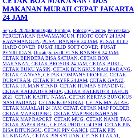
CETAK BOX MAKANAN / DUS
MAKANAN MURAH CEPAT JAKARTA
24 JAM
Sep 28, 2020
admin
Digital Printing
,
Fotocopy Center
,
Percetakan
,
PERCETAKAN RAWAMANGUN
,
PHOTO COPY 24 JAM
RAWAMANGUN
,
PUSAT BANNER 24 JAM
,
PUSAT JILID
HARD COVER
,
PUSAT JILID SOFT COVER
,
PUSAT
PENJILIDAN
,
Uncategorized
CETAK BANNER 24 JAM
,
CETAK BENDERA BISA SATUAN
,
CETAK BOX
MAKANAN
,
CETAK BROSUR 24 JAM
,
CETAK BUKU
,
CETAK BUKU YASIN
,
CETAK BUNGKUS NASI PADANG
,
CETAK CANVAS
,
CETAK COMPANY PROFILE
,
CETAK
DURATRAN
,
CETAK FLAYER 24 JAM
,
CETAK GANCI
,
CETAK HUMAN STAND
,
CETAK HUMAN STANDING
,
CETAK KALENDER MEJA
,
CETAK KALENDER TAHUN
2021
,
CETAK KARTU NAMA
,
CETAK KERTAS BUNGKUS
NASI PADANG
,
CETAK KOP SURAT
,
CETAK MAJALAH
,
CETAK MAJALAH 24 JAM CEPAT
,
CETAK MAP FOLDER
,
CETAK MAP KUPING
,
CETAK MAP PERUSAHAAN
,
CETAK MAP RAPORT
,
CETAK MUG
,
CETAK NAME TAG
,
CETAK PAPER BAG
,
CETAK PHOTO 24 JAM
,
CETAK PIN
BISA DITUNGGU
,
CETAK PIN GANCI
,
CETAK PIN
KUNINGAN
,
CETAK PIN SATUAN
,
CETAK PLAKAT
,