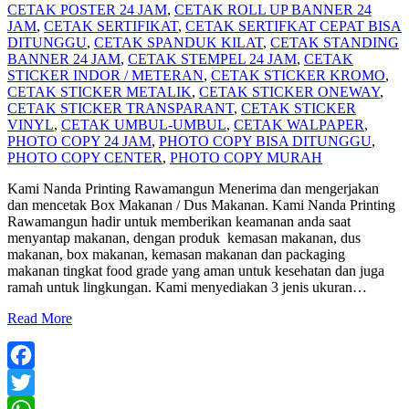
CETAK POSTER 24 JAM
,
CETAK ROLL UP BANNER 24
JAM
,
CETAK SERTIFIKAT
,
CETAK SERTIFKAT CEPAT BISA
DITUNGGU
,
CETAK SPANDUK KILAT
,
CETAK STANDING
BANNER 24 JAM
,
CETAK STEMPEL 24 JAM
,
CETAK
STICKER INDOR / METERAN
,
CETAK STICKER KROMO
,
CETAK STICKER METALIK
,
CETAK STICKER ONEWAY
,
CETAK STICKER TRANSPARANT
,
CETAK STICKER
VINYL
,
CETAK UMBUL-UMBUL
,
CETAK WALPAPER
,
PHOTO COPY 24 JAM
,
PHOTO COPY BISA DITUNGGU
,
PHOTO COPY CENTER
,
PHOTO COPY MURAH
Kami Nanda Printing Rawamangun Menerima dan mengerjakan
dan mencetak Box Makanan / Dus Makanan. Kami Nanda Printing
Rawamangun hadir untuk memberikan keamanan anda saat
menyantap makanan, dengan produk kemasan makanan, dus
makanan, box makanan, kemasan makanan dan packaging
makanan tingkat food grade yang aman untuk kesehatan dan juga
ramah untuk lingkungan. Kami menyediakan 3 jenis ukuran
…
Read More
Facebook