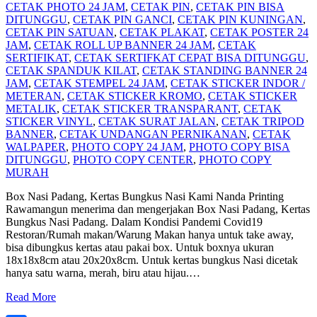
CETAK PHOTO 24 JAM
,
CETAK PIN
,
CETAK PIN BISA
DITUNGGU
,
CETAK PIN GANCI
,
CETAK PIN KUNINGAN
,
CETAK PIN SATUAN
,
CETAK PLAKAT
,
CETAK POSTER 24
JAM
,
CETAK ROLL UP BANNER 24 JAM
,
CETAK
SERTIFIKAT
,
CETAK SERTIFKAT CEPAT BISA DITUNGGU
,
CETAK SPANDUK KILAT
,
CETAK STANDING BANNER 24
JAM
,
CETAK STEMPEL 24 JAM
,
CETAK STICKER INDOR /
METERAN
,
CETAK STICKER KROMO
,
CETAK STICKER
METALIK
,
CETAK STICKER TRANSPARANT
,
CETAK
STICKER VINYL
,
CETAK SURAT JALAN
,
CETAK TRIPOD
BANNER
,
CETAK UNDANGAN PERNIKANAN
,
CETAK
WALPAPER
,
PHOTO COPY 24 JAM
,
PHOTO COPY BISA
DITUNGGU
,
PHOTO COPY CENTER
,
PHOTO COPY
MURAH
Box Nasi Padang, Kertas Bungkus Nasi Kami Nanda Printing
Rawamangun menerima dan mengerjakan Box Nasi Padang, Kertas
Bungkus Nasi Padang. Dalam Kondisi Pandemi Covid19
Restoran/Rumah makan/Warung Makan hanya untuk take away,
bisa dibungkus kertas atau pakai box. Untuk boxnya ukuran
18x18x8cm atau 20x20x8cm. Untuk kertas bungkus Nasi dicetak
hanya satu warna, merah, biru atau hijau.
…
Read More