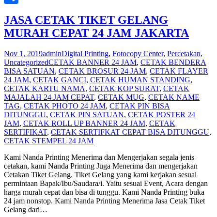
Share
JASA CETAK TIKET GELANG
MURAH CEPAT 24 JAM JAKARTA
Nov 1, 2019
admin
Digital Printing
,
Fotocopy Center
,
Percetakan
,
Uncategorized
CETAK BANNER 24 JAM
,
CETAK BENDERA
BISA SATUAN
,
CETAK BROSUR 24 JAM
,
CETAK FLAYER
24 JAM
,
CETAK GANCI
,
CETAK HUMAN STANDING
,
CETAK KARTU NAMA
,
CETAK KOP SURAT
,
CETAK
MAJALAH 24 JAM CEPAT
,
CETAK MUG
,
CETAK NAME
TAG
,
CETAK PHOTO 24 JAM
,
CETAK PIN BISA
DITUNGGU
,
CETAK PIN SATUAN
,
CETAK POSTER 24
JAM
,
CETAK ROLL UP BANNER 24 JAM
,
CETAK
SERTIFIKAT
,
CETAK SERTIFKAT CEPAT BISA DITUNGGU
,
CETAK STEMPEL 24 JAM
Kami Nanda Printing Menerima dan Mengerjakan segala jenis
cetakan, kami Nanda Printing Juga Menerima dan mengerjakan
Cetakan Tiket Gelang. Tiket Gelang yang kami kerjakan sesuai
permintaan Bapak/Ibu/Saudara/i. Yaitu sesuai Event, Acara dengan
harga murah cepat dan bisa di tunggu. Kami Nanda Printing buka
24 jam nonstop. Kami Nanda Printing Menerima Jasa Cetak Tiket
Gelang dari
…