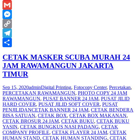
Pinterest
Gmail
Messenger
Copy
Link
Telegram
Share
CETAK MASKER SCUBA MURAH 24
JAM RAWAMANGUN JAKARTA
TIMUR
Sep 15, 2020
admin
Digital Printing
,
Fotocopy Center
,
Percetakan
,
PERCETAKAN RAWAMANGUN
,
PHOTO COPY 24 JAM
RAWAMANGUN
,
PUSAT BANNER 24 JAM
,
PUSAT JILID
HARD COVER
,
PUSAT JILID SOFT COVER
,
PUSAT
PENJILIDAN
CETAK BANNER 24 JAM
,
CETAK BENDERA
BISA SATUAN
,
CETAK BOX
,
CETAK BOX MAKANAN
,
CETAK BROSUR 24 JAM
,
CETAK BUKU
,
CETAK BUKU
YASIN
,
CETAK BUNGKUS NASI PADANG
,
CETAK
COMPANY PROFILE
,
CETAK FLAYER 24 JAM
,
CETAK
HUMAN STAND
,
CETAK HUMAN STANDING
,
CETAK