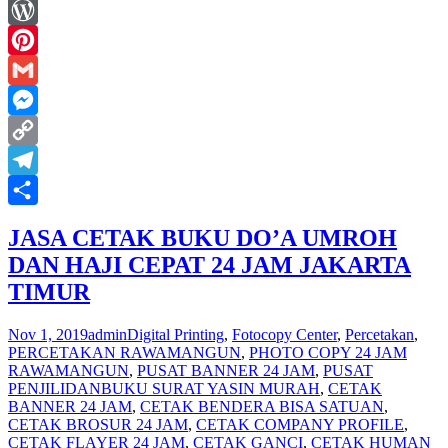
Yahoo
Mail
WordPress
Pinterest
Gmail
Messenger
Copy
Link
Telegram
Share
JASA CETAK BUKU DO’A UMROH
DAN HAJI CEPAT 24 JAM JAKARTA
TIMUR
Nov 1, 2019
admin
Digital Printing
,
Fotocopy Center
,
Percetakan
,
PERCETAKAN RAWAMANGUN
,
PHOTO COPY 24 JAM
RAWAMANGUN
,
PUSAT BANNER 24 JAM
,
PUSAT
PENJILIDAN
BUKU SURAT YASIN MURAH
,
CETAK
BANNER 24 JAM
,
CETAK BENDERA BISA SATUAN
,
CETAK BROSUR 24 JAM
,
CETAK COMPANY PROFILE
,
CETAK FLAYER 24 JAM
,
CETAK GANCI
,
CETAK HUMAN