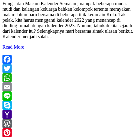
Fungsi dan Macam Kalender Semalam, nampak beberapa muda-
mudi dan kalangan keluarga bahkan kelompok tertentu merayakan
malam tahun baru bersama di beberapa titik keramain Kota. Tak
pelak, kita harus mengganti kalender 2022 yang menancap di
dinding rumah dengan kalender 2023. Namun, tahukah kita sejarah
dari kalender itu? Selengkapnya mari bersama simak ulasan berikut.
Kalender menjadi salah
…
Read More
Facebook
Twitter
WhatsApp
Email
Line
Skype
Yahoo
Mail
WordPress