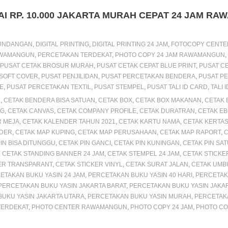
e
l
e
L
g
e
I RP. 10.000 JAKARTA MURAH CEPAT 24 JAM R
n
i
r
e
g
n
a
UNDANGAN
,
DIGITAL PRINTING
,
DIGITAL PRINTING 24 JAM
,
FOTOCOPY CENTE
e
k
m
AWAMANGUN
,
PERCETAKAN TERDEKAT
,
PHOTO COPY 24 JAM RAWAMANGUN
,
PUSAT CETAK BROSUR MURAH
,
PUSAT CETAK CEPAT BLUE PRINT
,
PUSAT C
r
 SOFT COVER
,
PUSAT PENJILIDAN
,
PUSAT PERCETAKAN BENDERA
,
PUSAT P
E
,
PUSAT PERCETAKAN TEXTIL
,
PUSAT STEMPEL
,
PUSAT TALI ID CARD
,
TALI 
M
,
CETAK BENDERA BISA SATUAN
,
CETAK BOX
,
CETAK BOX MAKANAN
,
CETAK 
NG
,
CETAK CANVAS
,
CETAK COMPANY PROFILE
,
CETAK DURATRAN
,
CETAK E
R MEJA
,
CETAK KALENDER TAHUN 2021
,
CETAK KARTU NAMA
,
CETAK KERTA
LDER
,
CETAK MAP KUPING
,
CETAK MAP PERUSAHAAN
,
CETAK MAP RAPORT
,
C
IN BISA DITUNGGU
,
CETAK PIN GANCI
,
CETAK PIN KUNINGAN
,
CETAK PIN SA
,
CETAK STANDING BANNER 24 JAM
,
CETAK STEMPEL 24 JAM
,
CETAK STICKE
ER TRANSPARANT
,
CETAK STICKER VINYL
,
CETAK SURAT JALAN
,
CETAK UMB
ETAKAN BUKU YASIN 24 JAM
,
PERCETAKAN BUKU YASIN 40 HARI
,
PERCETAK
PERCETAKAN BUKU YASIN JAKARTA BARAT
,
PERCETAKAN BUKU YASIN JAKA
UKU YASIN JAKARTA UTARA
,
PERCETAKAN BUKU YASIN MURAH
,
PERCETAKA
TERDEKAT
,
PHOTO CENTER RAWAMANGUN
,
PHOTO COPY 24 JAM
,
PHOTO CO