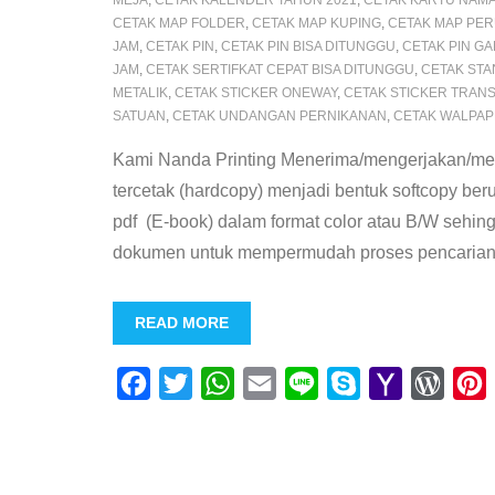
MEJA
,
CETAK KALENDER TAHUN 2021
,
CETAK KARTU NAM
CETAK MAP FOLDER
,
CETAK MAP KUPING
,
CETAK MAP PE
JAM
,
CETAK PIN
,
CETAK PIN BISA DITUNGGU
,
CETAK PIN GA
JAM
,
CETAK SERTIFKAT CEPAT BISA DITUNGGU
,
CETAK STA
METALIK
,
CETAK STICKER ONEWAY
,
CETAK STICKER TRAN
SATUAN
,
CETAK UNDANGAN PERNIKANAN
,
CETAK WALPA
Kami Nanda Printing Menerima/mengerjakan/men
tercetak (hardcopy) menjadi bentuk softcopy ber
pdf (E-book) dalam format color atau B/W seh
dokumen untuk mempermudah proses pencarian
READ MORE
F
T
W
E
L
S
Y
W
a
w
h
m
i
k
a
o
i
c
i
a
a
n
y
h
r
e
t
t
i
e
p
o
d
t