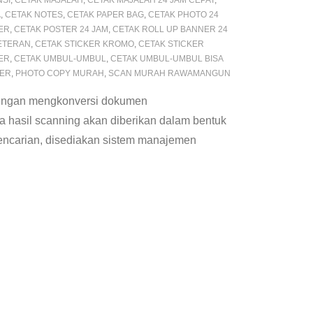
NSI
,
CETAK MAJALAH
,
CETAK MAJALAH 24 JAM CEPAT
,
A
,
CETAK NOTES
,
CETAK PAPER BAG
,
CETAK PHOTO 24
ER
,
CETAK POSTER 24 JAM
,
CETAK ROLL UP BANNER 24
METERAN
,
CETAK STICKER KROMO
,
CETAK STICKER
ER
,
CETAK UMBUL-UMBUL
,
CETAK UMBUL-UMBUL BISA
TER
,
PHOTO COPY MURAH
,
SCAN MURAH RAWAMANGUN
 dengan mengkonversi dokumen
ta hasil scanning akan diberikan dalam bentuk
encarian, disediakan sistem manajemen