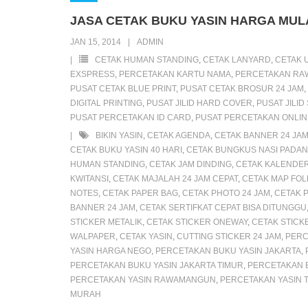
b
t
s
l
e
o
P
JASA CETAK BUKU YASIN HARGA MULA
o
e
A
M
r
r
JAN 15, 2014
ADMIN
o
r
p
a
e
CETAK HUMAN STANDING
,
CETAK LANYARD
,
CETAK 
k
p
i
s
s
EXSPRESS
,
PERCETAKAN KARTU NAMA
,
PERCETAKAN R
PUSAT CETAK BLUE PRINT
,
PUSAT CETAK BROSUR 24 JAM
,
l
s
t
DIGITAL PRINTING
,
PUSAT JILID HARD COVER
,
PUSAT JILID
PUSAT PERCETAKAN ID CARD
,
PUSAT PERCETAKAN ONLIN
BIKIN YASIN
,
CETAK AGENDA
,
CETAK BANNER 24 JA
CETAK BUKU YASIN 40 HARI
,
CETAK BUNGKUS NASI PADA
HUMAN STANDING
,
CETAK JAM DINDING
,
CETAK KALENDE
KWITANSI
,
CETAK MAJALAH 24 JAM CEPAT
,
CETAK MAP FO
NOTES
,
CETAK PAPER BAG
,
CETAK PHOTO 24 JAM
,
CETAK P
BANNER 24 JAM
,
CETAK SERTIFKAT CEPAT BISA DITUNGGU
STICKER METALIK
,
CETAK STICKER ONEWAY
,
CETAK STICK
WALPAPER
,
CETAK YASIN
,
CUTTING STICKER 24 JAM
,
PERC
YASIN HARGA NEGO
,
PERCETAKAN BUKU YASIN JAKARTA
,
PERCETAKAN BUKU YASIN JAKARTA TIMUR
,
PERCETAKAN B
PERCETAKAN YASIN RAWAMANGUN
,
PERCETAKAN YASIN 
MURAH