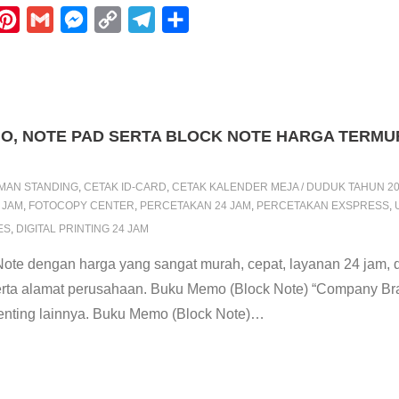
P
G
M
C
T
S
i
m
e
o
e
h
n
a
s
p
l
a
t
i
s
y
e
r
e
l
e
L
g
e
MO, NOTE PAD SERTA BLOCK NOTE HARGA TERMU
r
n
i
r
e
g
n
a
MAN STANDING
,
CETAK ID-CARD
,
CETAK KALENDER MEJA / DUDUK TAHUN 2
s
e
k
m
4 JAM
,
FOTOCOPY CENTER
,
PERCETAKAN 24 JAM
,
PERCETAKAN EXSPRESS
,
ES
,
DIGITAL PRINTING 24 JAM
t
r
te dengan harga yang sangat murah, cepat, layanan 24 jam, 
rta alamat perusahaan. Buku Memo (Block Note) “Company Bran
penting lainnya. Buku Memo (Block Note)
…