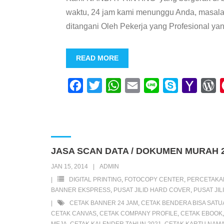
waktu, 24 jam kami menunggu Anda, masalah 
ditangani Oleh Pekerja yang Profesional ya
READ MORE
F
T
W
E
L
S
Y
W
a
w
h
m
i
k
a
o
c
i
a
a
n
y
h
r
e
t
t
i
e
p
o
d
b
t
s
l
e
o
P
JASA SCAN DATA / DOKUMEN MURAH 
o
e
A
M
r
JAN 15, 2014
ADMIN
o
r
p
a
e
DIGITAL PRINTING
,
FOTOCOPY CENTER
,
PERCETAKA
k
p
i
s
BANNER EKSPRESS
,
PUSAT JILID HARD COVER
,
PUSAT JI
CETAK BANNER 24 JAM
,
CETAK BENDERA BISA SATU
l
s
CETAK CANVAS
,
CETAK COMPANY PROFILE
,
CETAK EBOOK