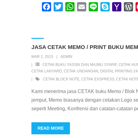
F
T
W
E
L
S
Y
W
a
w
h
m
i
k
a
o
c
i
a
a
n
y
h
r
e
t
t
i
e
p
o
d
b
t
s
l
e
o
P
JASA CETAK MEMO / PRINT BUKU ME
o
e
A
M
r
MAR 2, 2015
ADMIN
o
r
p
a
e
CETAK BUKU YASSIN DAN MAJMU SYARIF
,
CETAK HU
k
p
i
s
CETAK LANYARD
,
CETAK UNDANGAN
,
DIGITAL PRINTING 2
CETAK BLOCK NOTE
,
CETAK EXSPRESS
,
CETAK NOT
l
s
Kami menerima jasa CETAK buku Memo / Blok No
jemput, Memo biasanya dengan cetakan Logo se
seperti Meeting, Konfrensi dan catatan-catatan 
READ MORE