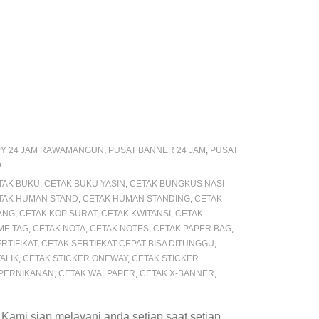
Y 24 JAM RAWAMANGUN
,
PUSAT BANNER 24 JAM
,
PUSAT
D
TAK BUKU
,
CETAK BUKU YASIN
,
CETAK BUNGKUS NASI
TAK HUMAN STAND
,
CETAK HUMAN STANDING
,
CETAK
ANG
,
CETAK KOP SURAT
,
CETAK KWITANSI
,
CETAK
ME TAG
,
CETAK NOTA
,
CETAK NOTES
,
CETAK PAPER BAG
,
RTIFIKAT
,
CETAK SERTIFKAT CEPAT BISA DITUNGGU
,
ALIK
,
CETAK STICKER ONEWAY
,
CETAK STICKER
PERNIKANAN
,
CETAK WALPAPER
,
CETAK X-BANNER
,
mi siap melayani anda setiap saat setiap