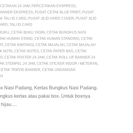
CETAKAN 24 JAM
,
PERCETAKAN EXSPRESS
,
BANNER EKSPRESS
,
PUSAT CETAK BLUE PRINT
,
PUSAT
K TALI ID CARD
,
PUSAT JILID HARD COVER
,
PUSAT JILID
CARD
,
TALI ID CARD
 BUKU
,
CETAK BUKU YASIN
,
CETAK BUNGKUS NASI
TAK HUMAN STAND
,
CETAK HUMAN STANDING
,
CETAK
AT
,
CETAK KWITANSI
,
CETAK MAJALAH
,
CETAK MAJALAH
K NOTA
,
CETAK NOTES
,
CETAK PAPER BAG
,
CETAK
AT
,
CETAK POSTER 24 JAM
,
CETAK ROLL UP BANNER 24
AK STEMPEL 24 JAM
,
CETAK STICKER INDOR / METERAN
,
CETAK TRIPOD BANNER
,
CETAK UNDANGAN
AH
x Nasi Padang, Kertas Bungkus Nasi Padang.
kus kertas atau pakai box. Untuk boxnya
hijau.
…