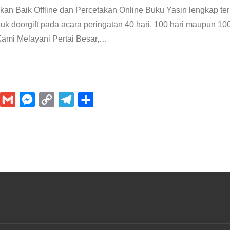
an Baik Offline dan Percetakan Online Buku Yasin lengkap terba
tuk doorgift pada acara peringatan 40 hari, 100 hari maupun 10
ami Melayani Pertai Besar,
…
P
G
M
C
T
S
m
e
o
e
h
n
a
s
p
l
a
i
s
y
e
r
e
l
e
L
g
e
n
i
r
e
g
n
a
e
k
m
r