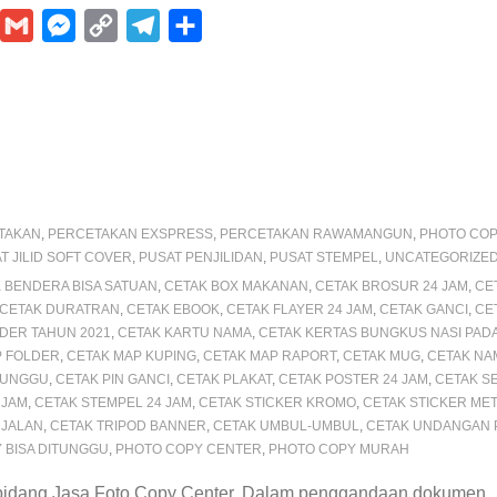
P
G
M
C
T
S
m
e
o
e
h
n
a
s
p
l
a
i
s
y
e
r
e
l
e
L
g
e
n
i
r
e
g
n
a
TAKAN
,
PERCETAKAN EXSPRESS
,
PERCETAKAN RAWAMANGUN
,
PHOTO COP
e
k
m
T JILID SOFT COVER
,
PUSAT PENJILIDAN
,
PUSAT STEMPEL
,
UNCATEGORIZE
 BENDERA BISA SATUAN
,
CETAK BOX MAKANAN
,
CETAK BROSUR 24 JAM
,
CE
r
CETAK DURATRAN
,
CETAK EBOOK
,
CETAK FLAYER 24 JAM
,
CETAK GANCI
,
CE
DER TAHUN 2021
,
CETAK KARTU NAMA
,
CETAK KERTAS BUNGKUS NASI PAD
P FOLDER
,
CETAK MAP KUPING
,
CETAK MAP RAPORT
,
CETAK MUG
,
CETAK NA
ITUNGGU
,
CETAK PIN GANCI
,
CETAK PLAKAT
,
CETAK POSTER 24 JAM
,
CETAK SE
 JAM
,
CETAK STEMPEL 24 JAM
,
CETAK STICKER KROMO
,
CETAK STICKER MET
 JALAN
,
CETAK TRIPOD BANNER
,
CETAK UMBUL-UMBUL
,
CETAK UNDANGAN 
 BISA DITUNGGU
,
PHOTO COPY CENTER
,
PHOTO COPY MURAH
ang Jasa Foto Copy Center, Dalam penggandaan dokumen , Ka