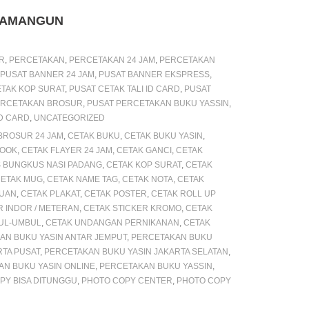
AWAMANGUN
R
,
PERCETAKAN
,
PERCETAKAN 24 JAM
,
PERCETAKAN
PUSAT BANNER 24 JAM
,
PUSAT BANNER EKSPRESS
,
ETAK KOP SURAT
,
PUSAT CETAK TALI ID CARD
,
PUSAT
ERCETAKAN BROSUR
,
PUSAT PERCETAKAN BUKU YASSIN
,
ID CARD
,
UNCATEGORIZED
BROSUR 24 JAM
,
CETAK BUKU
,
CETAK BUKU YASIN
,
BOOK
,
CETAK FLAYER 24 JAM
,
CETAK GANCI
,
CETAK
S BUNGKUS NASI PADANG
,
CETAK KOP SURAT
,
CETAK
ETAK MUG
,
CETAK NAME TAG
,
CETAK NOTA
,
CETAK
TUAN
,
CETAK PLAKAT
,
CETAK POSTER
,
CETAK ROLL UP
R INDOR / METERAN
,
CETAK STICKER KROMO
,
CETAK
UL-UMBUL
,
CETAK UNDANGAN PERNIKANAN
,
CETAK
AN BUKU YASIN ANTAR JEMPUT
,
PERCETAKAN BUKU
RTA PUSAT
,
PERCETAKAN BUKU YASIN JAKARTA SELATAN
,
N BUKU YASIN ONLINE
,
PERCETAKAN BUKU YASSIN
,
PY BISA DITUNGGU
,
PHOTO COPY CENTER
,
PHOTO COPY