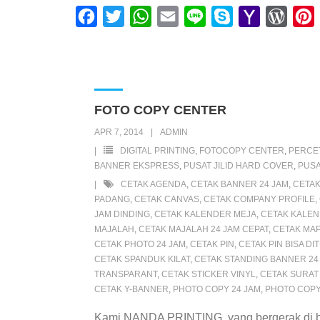
F
T
W
E
L
S
Y
W
a
w
h
m
i
k
a
o
i
c
i
a
a
n
y
h
r
e
t
t
i
e
p
o
d
t
b
t
s
l
e
o
P
FOTO COPY CENTER
o
e
A
M
r
r
APR 7, 2014
ADMIN
o
r
p
a
e
DIGITAL PRINTING
,
FOTOCOPY CENTER
,
PERCE
k
p
i
s
s
BANNER EKSPRESS
,
PUSAT JILID HARD COVER
,
PUSA
CETAK AGENDA
,
CETAK BANNER 24 JAM
,
CETAK
l
s
t
PADANG
,
CETAK CANVAS
,
CETAK COMPANY PROFILE
,
JAM DINDING
,
CETAK KALENDER MEJA
,
CETAK KALEN
MAJALAH
,
CETAK MAJALAH 24 JAM CEPAT
,
CETAK MA
CETAK PHOTO 24 JAM
,
CETAK PIN
,
CETAK PIN BISA D
CETAK SPANDUK KILAT
,
CETAK STANDING BANNER 24
TRANSPARANT
,
CETAK STICKER VINYL
,
CETAK SURAT
CETAK Y-BANNER
,
PHOTO COPY 24 JAM
,
PHOTO COPY
Kami NANDA PRINTING yang bergerak di bid