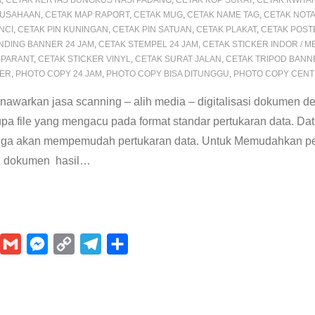
A
,
CETAK KERTAS BUNGKUS NASI PADANG
,
CETAK KOP SURAT
,
CETAK KWITA
RUSAHAAN
,
CETAK MAP RAPORT
,
CETAK MUG
,
CETAK NAME TAG
,
CETAK NOT
NCI
,
CETAK PIN KUNINGAN
,
CETAK PIN SATUAN
,
CETAK PLAKAT
,
CETAK POST
NDING BANNER 24 JAM
,
CETAK STEMPEL 24 JAM
,
CETAK STICKER INDOR / 
SPARANT
,
CETAK STICKER VINYL
,
CETAK SURAT JALAN
,
CETAK TRIPOD BANN
PER
,
PHOTO COPY 24 JAM
,
PHOTO COPY BISA DITUNGGU
,
PHOTO COPY CEN
awarkan jasa scanning – alih media – digitalisasi dokumen
upa file yang mengacu pada format standar pertukaran data. Da
ingga akan mempemudah pertukaran data. Untuk Memudahkan p
 dokumen hasil
…
P
G
M
C
T
S
m
e
o
e
h
n
a
s
p
l
a
i
s
y
e
r