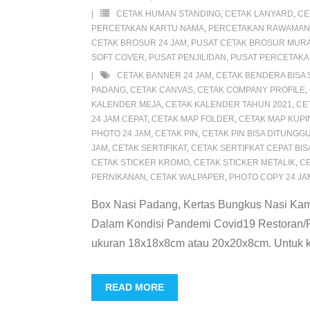
CETAK HUMAN STANDING
,
CETAK LANYARD
,
CE
PERCETAKAN KARTU NAMA
,
PERCETAKAN RAWAMA
CETAK BROSUR 24 JAM
,
PUSAT CETAK BROSUR MUR
SOFT COVER
,
PUSAT PENJILIDAN
,
PUSAT PERCETAK
CETAK BANNER 24 JAM
,
CETAK BENDERA BISA
PADANG
,
CETAK CANVAS
,
CETAK COMPANY PROFILE
,
KALENDER MEJA
,
CETAK KALENDER TAHUN 2021
,
CE
24 JAM CEPAT
,
CETAK MAP FOLDER
,
CETAK MAP KUPI
PHOTO 24 JAM
,
CETAK PIN
,
CETAK PIN BISA DITUNGG
JAM
,
CETAK SERTIFIKAT
,
CETAK SERTIFKAT CEPAT BI
CETAK STICKER KROMO
,
CETAK STICKER METALIK
,
CE
PERNIKANAN
,
CETAK WALPAPER
,
PHOTO COPY 24 JA
Box Nasi Padang, Kertas Bungkus Nasi Ka
Dalam Kondisi Pandemi Covid19 Restoran/R
ukuran 18x18x8cm atau 20x20x8cm. Untuk ker
READ MORE