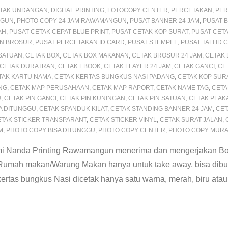
TAK UNDANGAN
,
DIGITAL PRINTING
,
FOTOCOPY CENTER
,
PERCETAKAN
,
PER
NGUN
,
PHOTO COPY 24 JAM RAWAMANGUN
,
PUSAT BANNER 24 JAM
,
PUSAT 
AH
,
PUSAT CETAK CEPAT BLUE PRINT
,
PUSAT CETAK KOP SURAT
,
PUSAT CETA
AN BROSUR
,
PUSAT PERCETAKAN ID CARD
,
PUSAT STEMPEL
,
PUSAT TALI ID 
 SATUAN
,
CETAK BOX
,
CETAK BOX MAKANAN
,
CETAK BROSUR 24 JAM
,
CETAK
CETAK DURATRAN
,
CETAK EBOOK
,
CETAK FLAYER 24 JAM
,
CETAK GANCI
,
CE
TAK KARTU NAMA
,
CETAK KERTAS BUNGKUS NASI PADANG
,
CETAK KOP SUR
NG
,
CETAK MAP PERUSAHAAN
,
CETAK MAP RAPORT
,
CETAK NAME TAG
,
CETA
U
,
CETAK PIN GANCI
,
CETAK PIN KUNINGAN
,
CETAK PIN SATUAN
,
CETAK PLAK
SA DITUNGGU
,
CETAK SPANDUK KILAT
,
CETAK STANDING BANNER 24 JAM
,
CET
TAK STICKER TRANSPARANT
,
CETAK STICKER VINYL
,
CETAK SURAT JALAN
,
M
,
PHOTO COPY BISA DITUNGGU
,
PHOTO COPY CENTER
,
PHOTO COPY MUR
mi Nanda Printing Rawamangun menerima dan mengerjakan Bo
umah makan/Warung Makan hanya untuk take away, bisa dibung
tas bungkus Nasi dicetak hanya satu warna, merah, biru atau 