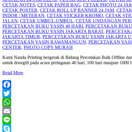
CETAK NOTES
,
CETAK PAPER BAG
,
CETAK PHOTO 24 JA
CETAK POSTER
,
CETAK ROLL UP BANNER 24 JAM
,
CETAK
INDOR / METERAN
,
CETAK STICKER KROMO
,
CETAK STI
JALAN
,
CETAK UMBUL-UMBUL
,
CETAK UNDANGAN PER
PERCETAKAN BUKU YASIN 40 HARI
,
PERCETAKAN BUKU 
PERCETAKAN BUKU YASIN JAKARTA BARAT
,
PERCETAKA
JAKARTA TIMUR
,
PERCETAKAN BUKU YASIN JAKARTA 
PERCETAKAN YASIN RAWAMANGUN
,
PERCETAKAN YAS
CENTER
,
PHOTO COPY MURAH
Kami Nanda Printing bergerak di Bidang Percetakan Baik Offline dan 
untuk doorgift pada acara peringatan 40 hari, 100 hari maupun 1000
Read More
Facebook
Twitter
WhatsApp
Email
Line