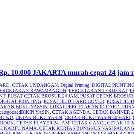
p. 10.000 JAKARTA murah cepat 24 jam
YARD
,
CETAK UNDANGAN
,
Digital Printing
,
DIGITAL PRINTING
PERCETAKAN RAWAMANGUN
,
PERCETAKAN TERDEKAT
,
P
NT
,
PUSAT CETAK BROSUR 24 JAM
,
PUSAT CETAK BROSU
DIGITAL PRINTING
,
PUSAT JILID HARD COVER
,
PUSAT JILI
TAKAN BUKU YASSIN
,
PUSAT PERCETAKAN ID CARD
,
PUSA
ategorized
BIKIN YASIN
,
CETAK AGENDA
,
CETAK BANNER 2
 BUKU
,
CETAK BUKU YASIN
,
CETAK BUKU YASIN 40 HARI
,
EBOOK
,
CETAK FLAYER 24 JAM
,
CETAK GANCI
,
CETAK HU
K KARTU NAMA
,
CETAK KERTAS BUNGKUS NASI PADAN
AP KUPING
,
CETAK MAP PERUSAHAAN
,
CETAK MAP RAPO