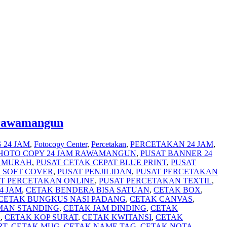
 rawamangun
 24 JAM
,
Fotocopy Center
,
Percetakan
,
PERCETAKAN 24 JAM
,
HOTO COPY 24 JAM RAWAMANGUN
,
PUSAT BANNER 24
R MURAH
,
PUSAT CETAK CEPAT BLUE PRINT
,
PUSAT
D SOFT COVER
,
PUSAT PENJILIDAN
,
PUSAT PERCETAKAN
T PERCETAKAN ONLINE
,
PUSAT PERCETAKAN TEXTIL
,
4 JAM
,
CETAK BENDERA BISA SATUAN
,
CETAK BOX
,
CETAK BUNGKUS NASI PADANG
,
CETAK CANVAS
,
MAN STANDING
,
CETAK JAM DINDING
,
CETAK
G
,
CETAK KOP SURAT
,
CETAK KWITANSI
,
CETAK
RT
,
CETAK MUG
,
CETAK NAME TAG
,
CETAK NOTA
,