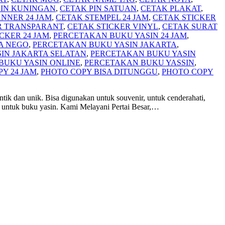
PIN KUNINGAN
,
CETAK PIN SATUAN
,
CETAK PLAKAT
,
NNER 24 JAM
,
CETAK STEMPEL 24 JAM
,
CETAK STICKER
R TRANSPARANT
,
CETAK STICKER VINYL
,
CETAK SURAT
CKER 24 JAM
,
PERCETAKAN BUKU YASIN 24 JAM
,
A NEGO
,
PERCETAKAN BUKU YASIN JAKARTA
,
IN JAKARTA SELATAN
,
PERCETAKAN BUKU YASIN
BUKU YASIN ONLINE
,
PERCETAKAN BUKU YASSIN
,
Y 24 JAM
,
PHOTO COPY BISA DITUNGGU
,
PHOTO COPY
tik dan unik. Bisa digunakan untuk souvenir, untuk cenderahati,
 untuk buku yasin. Kami Melayani Pertai Besar,
…