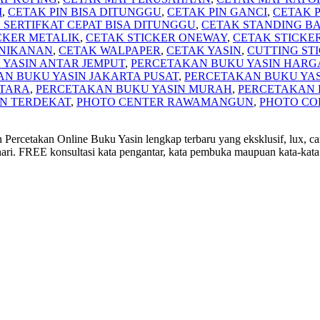
M
,
CETAK PIN BISA DITUNGGU
,
CETAK PIN GANCI
,
CETAK 
 SERTIFKAT CEPAT BISA DITUNGGU
,
CETAK STANDING BA
CKER METALIK
,
CETAK STICKER ONEWAY
,
CETAK STICKE
NIKANAN
,
CETAK WALPAPER
,
CETAK YASIN
,
CUTTING STI
YASIN ANTAR JEMPUT
,
PERCETAKAN BUKU YASIN HARG
N BUKU YASIN JAKARTA PUSAT
,
PERCETAKAN BUKU YAS
UTARA
,
PERCETAKAN BUKU YASIN MURAH
,
PERCETAKAN 
IN TERDEKAT
,
PHOTO CENTER RAWAMANGUN
,
PHOTO COP
Percetakan Online Buku Yasin lengkap terbaru yang eksklusif, lux, can
 hari. FREE konsultasi kata pengantar, kata pembuka maupuan kata-kata