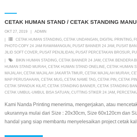
c
i
a
a
n
y
h
r
n
a
s
e
t
t
i
e
p
o
d
t
i
s
b
t
s
l
e
o
P
e
l
e
CETAK HUMAN STAND / CETAK STANDING MANU
o
e
A
M
r
r
n
OKT 27, 2019
ADMIN
o
r
p
a
e
e
g
CETAK HUMAN STANDING
,
CETAK UNDANGAN
,
DIGITAL PRINTING
,
F
k
p
i
s
s
e
PHOTO COPY 24 JAM RAWAMANGUN
,
PUSAT BANNER 24 JAM
,
PUSAT BA
JILID SOFT COVER
,
PUSAT PENJILIDAN
,
PUSAT PERCETAKAN BROSUR
,
PU
l
s
t
r
BIKIN HUMAN STADING
,
CETAK BANNER 24 JAM
,
CETAK BENDERA B
HUMAN STAND MURAH
,
CETAK HUMAN STAND ONELINE
,
CETAK HUMAN S
MAJALAH
,
CETAK MAJALAH JAKARTA TIMUR
,
CETAK MAJALAH MURAH
,
CE
MAP PERUSAHAAN
,
CETAK MUG
,
CETAK NAME TAG
,
CETAK PIN
,
CETAK PI
CETAK SPANDUK KILAT
,
CETAK STANDING BANNER
,
CETAK STANDING BAN
CETAK UMBUL-UMBUL BISA SATUAN
,
CUTTING STIKER 24 JAM
,
PERCETAK
Kami Nanda Printing menerima, mengerjakan, atau mencetak
ukurannya mulai dari Size : 20x30cm, Size 60x120cm dan S
handal yang siap membantu menyelesaikan project cetak kal