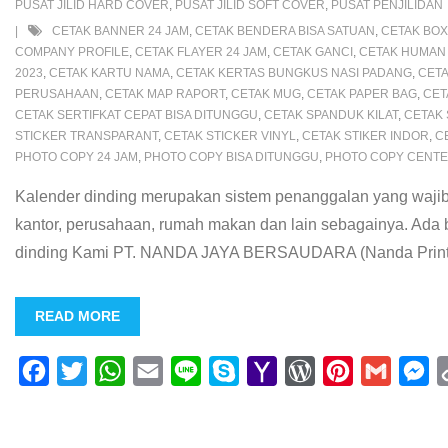
k
p
i
s
s
e
PUSAT JILID HARD COVER
,
PUSAT JILID SOFT COVER
,
PUSAT PENJILIDAN
CETAK BANNER 24 JAM
,
CETAK BENDERA BISA SATUAN
,
CETAK BO
l
s
t
r
COMPANY PROFILE
,
CETAK FLAYER 24 JAM
,
CETAK GANCI
,
CETAK HUMAN
2023
,
CETAK KARTU NAMA
,
CETAK KERTAS BUNGKUS NASI PADANG
,
CETA
PERUSAHAAN
,
CETAK MAP RAPORT
,
CETAK MUG
,
CETAK PAPER BAG
,
CET
CETAK SERTIFKAT CEPAT BISA DITUNGGU
,
CETAK SPANDUK KILAT
,
CETAK 
STICKER TRANSPARANT
,
CETAK STICKER VINYL
,
CETAK STIKER INDOR
,
C
PHOTO COPY 24 JAM
,
PHOTO COPY BISA DITUNGGU
,
PHOTO COPY CENT
Kalender dinding merupakan sistem penanggalan yang wajib k
kantor, perusahaan, rumah makan dan lain sebagainya. Ada b
dinding Kami PT. NANDA JAYA BERSAUDARA (Nanda Printing
READ MORE
F
T
W
E
L
S
Y
W
P
G
M
a
w
h
m
i
k
a
o
i
m
e
c
i
a
a
n
y
h
r
n
a
s