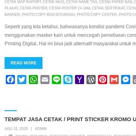
CETAK MAP RAPORT
,
CETAK MUG
,
CETAK NAME TAG
,
CETAK PAPER BAG
,
PLAKAT
,
CETAK POSTER
,
CETAK POSTER 24 JAM
,
CETAK SERTIFIKAT
,
CETA
BANNER
,
PHOTO COPY BISA DITUNGGU
,
PHOTO COPY CENTER
,
PHOTO C
Seperti yang kita ketahui, bahwasanya kondisi pandemi Cov
menggunakan masker kain untuk mencegah persebaran coro
Printing Digital. Hal ini bisa jadi alternatif masyarakat untu
READ MORE
F
T
W
E
L
S
Y
W
P
G
M
a
w
h
m
i
k
a
o
i
m
e
c
i
a
a
n
y
h
r
n
a
s
e
t
t
i
e
p
o
d
t
i
s
b
t
s
l
e
o
P
e
l
e
TEMPAT JASA CETAK / PRINT STICKER KROMO U
o
e
A
M
r
r
n
AGU 31, 2020
ADMIN
o
r
p
a
e
e
g