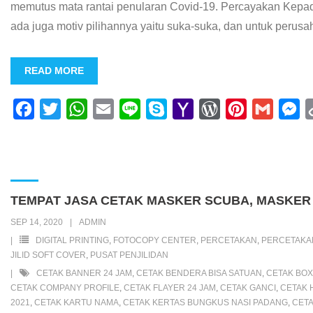
memutus mata rantai penularan Covid-19. Percayakan Kepad
ada juga motiv pilihannya yaitu suka-suka, dan untuk perus
READ MORE
F
T
W
E
L
S
Y
W
P
G
M
a
w
h
m
i
k
a
o
i
m
e
c
i
a
a
n
y
h
r
n
a
s
e
t
t
i
e
p
o
d
t
i
s
b
t
s
l
e
o
P
e
l
e
TEMPAT JASA CETAK MASKER SCUBA, MASKER 
o
e
A
M
r
r
n
SEP 14, 2020
ADMIN
o
r
p
a
e
e
g
DIGITAL PRINTING
,
FOTOCOPY CENTER
,
PERCETAKAN
,
PERCETAK
k
p
i
s
s
e
JILID SOFT COVER
,
PUSAT PENJILIDAN
CETAK BANNER 24 JAM
,
CETAK BENDERA BISA SATUAN
,
CETAK BOX
l
s
t
r
CETAK COMPANY PROFILE
,
CETAK FLAYER 24 JAM
,
CETAK GANCI
,
CETAK 
2021
,
CETAK KARTU NAMA
,
CETAK KERTAS BUNGKUS NASI PADANG
,
CETA