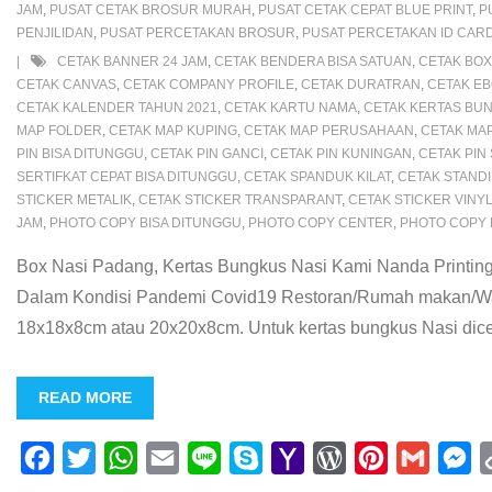
JAM
,
PUSAT CETAK BROSUR MURAH
,
PUSAT CETAK CEPAT BLUE PRINT
,
P
l
s
t
r
PENJILIDAN
,
PUSAT PERCETAKAN BROSUR
,
PUSAT PERCETAKAN ID CAR
CETAK BANNER 24 JAM
,
CETAK BENDERA BISA SATUAN
,
CETAK BOX
CETAK CANVAS
,
CETAK COMPANY PROFILE
,
CETAK DURATRAN
,
CETAK E
CETAK KALENDER TAHUN 2021
,
CETAK KARTU NAMA
,
CETAK KERTAS BU
MAP FOLDER
,
CETAK MAP KUPING
,
CETAK MAP PERUSAHAAN
,
CETAK MA
PIN BISA DITUNGGU
,
CETAK PIN GANCI
,
CETAK PIN KUNINGAN
,
CETAK PIN
SERTIFKAT CEPAT BISA DITUNGGU
,
CETAK SPANDUK KILAT
,
CETAK STAND
STICKER METALIK
,
CETAK STICKER TRANSPARANT
,
CETAK STICKER VINY
JAM
,
PHOTO COPY BISA DITUNGGU
,
PHOTO COPY CENTER
,
PHOTO COPY
Box Nasi Padang, Kertas Bungkus Nasi Kami Nanda Printi
Dalam Kondisi Pandemi Covid19 Restoran/Rumah makan/Waru
18x18x8cm atau 20x20x8cm. Untuk kertas bungkus Nasi diceta
READ MORE
F
T
W
E
L
S
Y
W
P
G
M
a
w
h
m
i
k
a
o
i
m
e