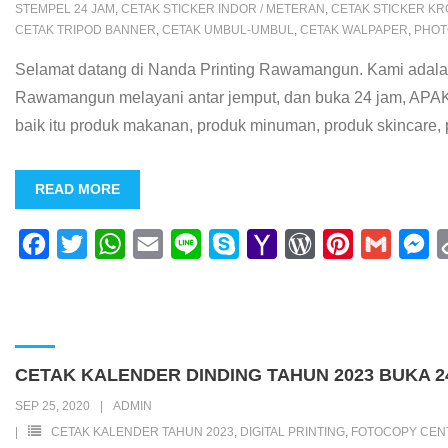
STEMPEL 24 JAM
,
CETAK STICKER INDOR / METERAN
,
CETAK STICKER K
CETAK TRIPOD BANNER
,
CETAK UMBUL-UMBUL
,
CETAK WALPAPER
,
PHOT
Selamat datang di Nanda Printing Rawamangun. Kami adalah
Rawamangun melayani antar jemput, dan buka 24 jam, APAK
baik itu produk makanan, produk minuman, produk skincare
READ MORE
F
T
W
E
L
S
Y
W
P
G
M
a
w
h
m
i
k
a
o
i
m
e
c
i
a
a
n
y
h
r
n
a
s
e
t
t
i
e
p
o
d
t
i
s
b
t
s
l
e
o
P
e
l
e
CETAK KALENDER DINDING TAHUN 2023 BUKA 
o
e
A
M
r
r
n
SEP 25, 2020
ADMIN
o
r
p
a
e
e
g
CETAK KALENDER TAHUN 2023
,
DIGITAL PRINTING
,
FOTOCOPY CEN