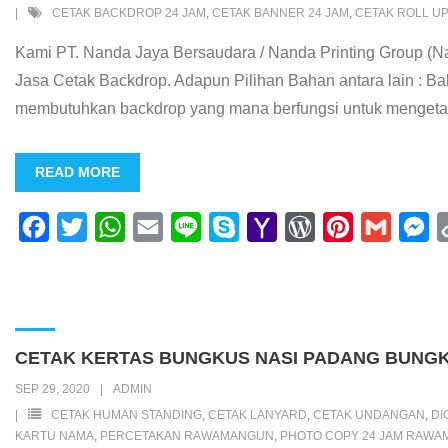
CETAK BACKDROP 24 JAM
,
CETAK BANNER 24 JAM
,
CETAK ROLL UP
Kami PT. Nanda Jaya Bersaudara / Nanda Printing Group (Na
Jasa Cetak Backdrop. Adapun Pilihan Bahan antara lain : Ba
membutuhkan backdrop yang mana berfungsi untuk mengeta
READ MORE
F
T
W
E
L
S
Y
W
P
G
M
a
w
h
m
i
k
a
o
i
m
e
c
i
a
a
n
y
h
r
n
a
s
e
t
t
i
e
p
o
d
t
i
s
b
t
s
l
e
o
P
e
l
e
CETAK KERTAS BUNGKUS NASI PADANG BUNGK
o
e
A
M
r
r
n
SEP 29, 2020
ADMIN
o
r
p
a
e
e
g
CETAK HUMAN STANDING
,
CETAK LANYARD
,
CETAK UNDANGAN
,
DI
k
p
i
s
s
e
KARTU NAMA
,
PERCETAKAN RAWAMANGUN
,
PHOTO COPY 24 JAM RAW