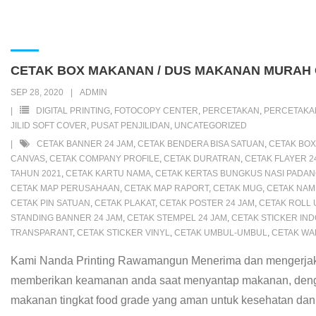
c
i
a
a
n
y
h
r
n
a
s
e
t
t
i
e
p
o
d
t
i
s
b
t
s
l
e
o
P
e
l
e
CETAK BOX MAKANAN / DUS MAKANAN MURAH 
o
e
A
M
r
r
n
SEP 28, 2020
ADMIN
o
r
p
a
e
e
g
DIGITAL PRINTING
,
FOTOCOPY CENTER
,
PERCETAKAN
,
PERCETAK
k
p
i
s
s
e
JILID SOFT COVER
,
PUSAT PENJILIDAN
,
UNCATEGORIZED
CETAK BANNER 24 JAM
,
CETAK BENDERA BISA SATUAN
,
CETAK BO
l
s
t
r
CANVAS
,
CETAK COMPANY PROFILE
,
CETAK DURATRAN
,
CETAK FLAYER 2
TAHUN 2021
,
CETAK KARTU NAMA
,
CETAK KERTAS BUNGKUS NASI PADA
CETAK MAP PERUSAHAAN
,
CETAK MAP RAPORT
,
CETAK MUG
,
CETAK NAM
CETAK PIN SATUAN
,
CETAK PLAKAT
,
CETAK POSTER 24 JAM
,
CETAK ROLL 
STANDING BANNER 24 JAM
,
CETAK STEMPEL 24 JAM
,
CETAK STICKER IND
TRANSPARANT
,
CETAK STICKER VINYL
,
CETAK UMBUL-UMBUL
,
CETAK WA
Kami Nanda Printing Rawamangun Menerima dan mengerjak
memberikan keamanan anda saat menyantap makanan, den
makanan tingkat food grade yang aman untuk kesehatan dan