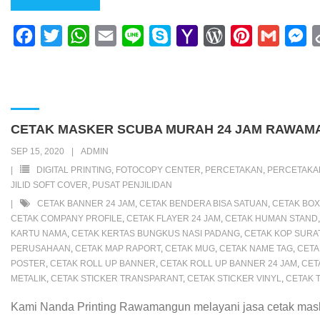
F
T
W
E
L
S
Y
W
P
G
M
a
w
h
m
i
k
a
o
i
m
e
c
i
a
a
n
y
h
r
n
a
s
e
t
t
i
e
p
o
d
t
i
s
b
t
s
l
e
o
P
e
l
e
CETAK MASKER SCUBA MURAH 24 JAM RAWAM
o
e
A
M
r
r
n
SEP 15, 2020
ADMIN
o
r
p
a
e
e
g
DIGITAL PRINTING
,
FOTOCOPY CENTER
,
PERCETAKAN
,
PERCETAK
k
p
i
s
s
e
JILID SOFT COVER
,
PUSAT PENJILIDAN
CETAK BANNER 24 JAM
,
CETAK BENDERA BISA SATUAN
,
CETAK BOX
l
s
t
r
CETAK COMPANY PROFILE
,
CETAK FLAYER 24 JAM
,
CETAK HUMAN STAND
KARTU NAMA
,
CETAK KERTAS BUNGKUS NASI PADANG
,
CETAK KOP SURA
PERUSAHAAN
,
CETAK MAP RAPORT
,
CETAK MUG
,
CETAK NAME TAG
,
CETA
POSTER
,
CETAK ROLL UP BANNER
,
CETAK ROLL UP BANNER 24 JAM
,
CET
METALIK
,
CETAK STICKER TRANSPARANT
,
CETAK STICKER VINYL
,
CETAK 
Kami Nanda Printing Rawamangun melayani jasa cetak maske