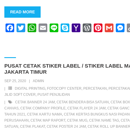
READ MORE
F
T
W
E
L
S
Y
W
P
G
M
a
w
h
m
i
k
a
o
i
m
e
c
i
a
a
n
y
h
r
n
a
s
e
t
t
i
e
p
o
d
t
i
s
b
t
s
l
e
o
P
e
l
e
PUSAT CETAK STIKER LABEL / STIKER LABEL
o
e
A
M
r
r
n
JAKARTA TIMUR
o
r
p
a
e
e
g
SEP 25, 2020
ADMIN
k
p
i
s
s
e
DIGITAL PRINTING
,
FOTOCOPY CENTER
,
PERCETAKAN
,
PERCETAK
JILID SOFT COVER
,
PUSAT PENJILIDAN
l
s
t
r
CETAK BANNER 24 JAM
,
CETAK BENDERA BISA SATUAN
,
CETAK BO
CANVAS
,
CETAK COMPANY PROFILE
,
CETAK FLAYER 24 JAM
,
CETAK GANC
TAHUN 2021
,
CETAK KARTU NAMA
,
CETAK KERTAS BUNGKUS NASI PADA
PERUSAHAAN
,
CETAK MAP RAPORT
,
CETAK MUG
,
CETAK NAME TAG
,
CETA
SATUAN
,
CETAK PLAKAT
,
CETAK POSTER 24 JAM
,
CETAK ROLL UP BANNER