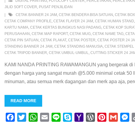
DIGITAL PRINTING
,
FOTOCOPY CENTER
,
PERCETAKAN
,
PERCETAK
k
p
i
s
s
e
JILID SOFT COVER
,
PUSAT PENJILIDAN
CETAK BANNER 24 JAM
,
CETAK BENDERA BISA SATUAN
,
CETAK BOX
l
s
t
r
CETAK COMPANY PROFILE
,
CETAK FLAYER 24 JAM
,
CETAK HUMAN STAND
KARTU NAMA
,
CETAK KERTAS BUNGKUS NASI PADANG
,
CETAK KOP SURA
PERUSAHAAN
,
CETAK MAP RAPORT
,
CETAK MUG
,
CETAK NAME TAG
,
CETA
CETAK PIN SATUAN
,
CETAK PLAKAT
,
CETAK POSTER
,
CETAK POSTER 24 J
STANDING BANNER 24 JAM
,
CETAK STANDING MANUSIA
,
CETAK STEMPEL 
CETAK TRIPOD BANNER
,
CETAK UMBUL-UMBUL
,
CUTTING STICKER 24 JA
KAMI NANDA PRINTING RAWAMANGUN yang bergerak di bidang
dengan harga yang sangat murah @5.000 minimal cetak 50 lb
minuman, atau semua merk dagangan dan merk apa aja, pe
READ MORE
F
T
W
E
L
S
Y
W
P
G
M
a
w
h
m
i
k
a
o
i
m
e