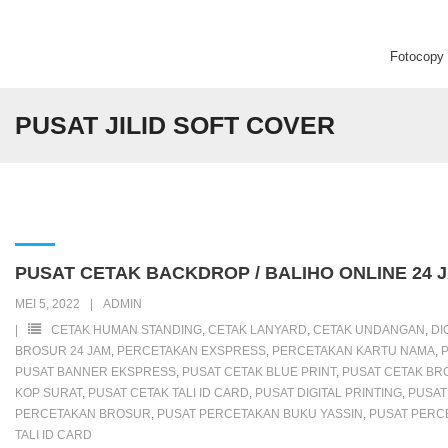
Fotocopy C
Beranda
PUSAT JILID SOFT COVER
Fotocopy Center
Percetakan
Digital Printing
PUSAT CETAK BACKDROP / BALIHO ONLINE 24 J
MEI 5, 2022
ADMIN
CETAK HUMAN STANDING
,
CETAK LANYARD
,
CETAK UNDANGAN
,
DI
BROSUR 24 JAM
,
PERCETAKAN EXSPRESS
,
PERCETAKAN KARTU NAMA
,
PUSAT BANNER EKSPRESS
,
PUSAT CETAK BLUE PRINT
,
PUSAT CETAK BR
KOP SURAT
,
PUSAT CETAK TALI ID CARD
,
PUSAT DIGITAL PRINTING
,
PUSAT
PERCETAKAN BROSUR
,
PUSAT PERCETAKAN BUKU YASSIN
,
PUSAT PERC
TALI ID CARD