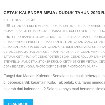
e
t
t
i
e
p
o
d
t
i
s
b
t
s
l
e
o
P
e
l
e
CETAK KALENDER MEJA / DUDUK TAHUN 2023
o
e
A
M
r
r
n
SEP 24, 2020
ADMIN
o
r
p
a
e
e
g
CETAK KALENDER MEJA / DUDUK TAHUN 2023
,
DIGITAL PRINTING
,
F
k
p
i
s
s
e
24 JAM
,
PUSAT JILID HARD COVER
,
PUSAT JILID SOFT COVER
,
PUSAT PENJ
CETAK BANNER 24 JAM
,
CETAK BENDERA BISA SATUAN
,
CETAK BOX
l
s
t
r
CETAK COMPANY PROFILE
,
CETAK FLAYER 24 JAM
,
CETAK GANCI
,
CETAK 
CETAK KALENDER TAHUN 2021
,
CETAK KALENDER TAHUN 2023
,
CETAK K
CEPAT
,
CETAK MAP FOLDER
,
CETAK MAP PERUSAHAAN
,
CETAK MAP RAP
SATUAN
,
CETAK PLAKAT
,
CETAK POSTER 24 JAM
,
CETAK ROLL UP BANNER
STEMPEL 24 JAM
,
CETAK STICKER KROMO
,
CETAK STICKER METALIK
,
CET
COPY BISA DITUNGGU
,
PHOTO COPY CENTER
,
PHOTO COPY MURAH
Fungsi dan Macam Kalender Semalam, nampak beberapa mud
di beberapa titik keramain Kota. Tak pelak, kita harus men
sejarah dari kalender itu? Selengkapnya mari bersama simak
READ MORE