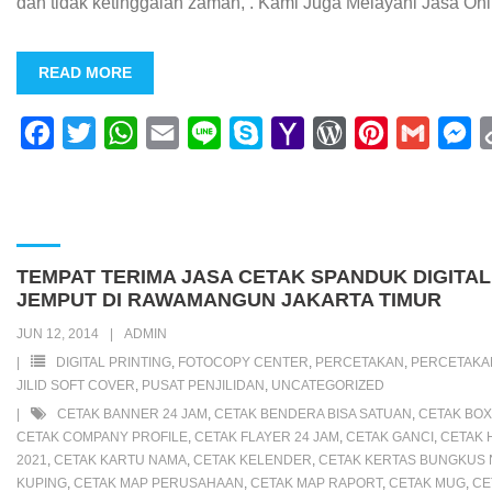
dan tidak ketinggalan zaman, . Kami Juga Melayani Jasa Onli
READ MORE
F
T
W
E
L
S
Y
W
P
G
M
a
w
h
m
i
k
a
o
i
m
e
c
i
a
a
n
y
h
r
n
a
s
e
t
t
i
e
p
o
d
t
i
s
b
t
s
l
e
o
P
e
l
e
TEMPAT TERIMA JASA CETAK SPANDUK DIGITAL
o
e
A
M
r
r
n
JEMPUT DI RAWAMANGUN JAKARTA TIMUR
o
r
p
a
e
e
g
JUN 12, 2014
ADMIN
k
p
i
s
s
e
DIGITAL PRINTING
,
FOTOCOPY CENTER
,
PERCETAKAN
,
PERCETAK
JILID SOFT COVER
,
PUSAT PENJILIDAN
,
UNCATEGORIZED
l
s
t
r
CETAK BANNER 24 JAM
,
CETAK BENDERA BISA SATUAN
,
CETAK BOX
CETAK COMPANY PROFILE
,
CETAK FLAYER 24 JAM
,
CETAK GANCI
,
CETAK 
2021
,
CETAK KARTU NAMA
,
CETAK KELENDER
,
CETAK KERTAS BUNGKUS 
KUPING
,
CETAK MAP PERUSAHAAN
,
CETAK MAP RAPORT
,
CETAK MUG
,
CE