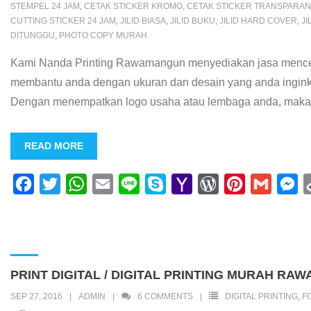
STEMPEL 24 JAM
,
CETAK STICKER KROMO
,
CETAK STICKER TRANSPARAN
CUTTING STICKER 24 JAM
,
JILID BIASA
,
JILID BUKU
,
JILID HARD COVER
,
JI
DITUNGGU
,
PHOTO COPY MURAH
Kami Nanda Printing Rawamangun menyediakan jasa mencetak
membantu anda dengan ukuran dan desain yang anda inginka
Dengan menempatkan logo usaha atau lembaga anda, maka ak
READ MORE
F
T
W
E
L
S
Y
W
P
G
M
a
w
h
m
i
k
a
o
i
m
e
c
i
a
a
n
y
h
r
n
a
s
e
t
t
i
e
p
o
d
t
i
s
b
t
s
l
e
o
P
e
l
e
PRINT DIGITAL / DIGITAL PRINTING MURAH 
o
e
A
M
r
r
n
SEP 27, 2016
ADMIN
6
COMMENTS
DIGITAL PRINTING
,
F
o
r
p
a
e
e
g