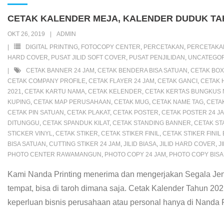
b
t
s
l
e
o
P
e
l
e
CETAK KALENDER MEJA, KALENDER DUDUK TA
o
e
A
M
r
r
n
OKT 26, 2019
ADMIN
o
r
p
a
e
e
g
DIGITAL PRINTING
,
FOTOCOPY CENTER
,
PERCETAKAN
,
PERCETAKA
k
p
i
s
s
e
HARD COVER
,
PUSAT JILID SOFT COVER
,
PUSAT PENJILIDAN
,
UNCATEGOR
CETAK BANNER 24 JAM
,
CETAK BENDERA BISA SATUAN
,
CETAK BOX
l
s
t
r
CETAK COMPANY PROFILE
,
CETAK FLAYER 24 JAM
,
CETAK GANCI
,
CETAK 
2021
,
CETAK KARTU NAMA
,
CETAK KELENDER
,
CETAK KERTAS BUNGKUS 
KUPING
,
CETAK MAP PERUSAHAAN
,
CETAK MUG
,
CETAK NAME TAG
,
CETA
CETAK PIN SATUAN
,
CETAK PLAKAT
,
CETAK POSTER
,
CETAK POSTER 24 J
DITUNGGU
,
CETAK SPANDUK KILAT
,
CETAK STANDING BANNER
,
CETAK ST
STICKER VINYL
,
CETAK STIKER
,
CETAK STIKER FINIL
,
CETAK STIKER FINIL
BISA SATUAN
,
CUTTING STIKER 24 JAM
,
JILID BIASA
,
JILID HARD COVER
,
J
PHOTO CENTER RAWAMANGUN
,
PHOTO COPY 24 JAM
,
PHOTO COPY BISA
Kami Nanda Printing menerima dan mengerjakan Segala Jen
tempat, bisa di taroh dimana saja. Cetak Kalender Tahun 20
keperluan bisnis perusahaan atau personal hanya di Nanda