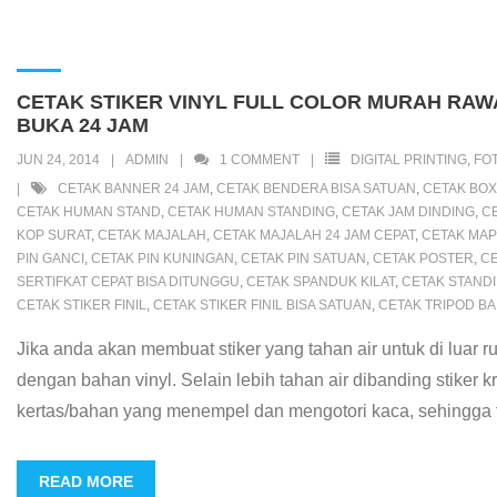
c
i
a
a
n
y
h
r
n
a
s
e
t
t
i
e
p
o
d
t
i
s
b
t
s
l
e
o
P
e
l
e
CETAK STIKER VINYL FULL COLOR MURAH RAW
o
e
A
M
r
r
n
BUKA 24 JAM
o
r
p
a
e
e
g
JUN 24, 2014
ADMIN
1
COMMENT
DIGITAL PRINTING
,
FO
k
p
i
s
s
e
CETAK BANNER 24 JAM
,
CETAK BENDERA BISA SATUAN
,
CETAK BOX
CETAK HUMAN STAND
,
CETAK HUMAN STANDING
,
CETAK JAM DINDING
,
C
l
s
t
r
KOP SURAT
,
CETAK MAJALAH
,
CETAK MAJALAH 24 JAM CEPAT
,
CETAK MA
PIN GANCI
,
CETAK PIN KUNINGAN
,
CETAK PIN SATUAN
,
CETAK POSTER
,
CE
SERTIFKAT CEPAT BISA DITUNGGU
,
CETAK SPANDUK KILAT
,
CETAK STAND
CETAK STIKER FINIL
,
CETAK STIKER FINIL BISA SATUAN
,
CETAK TRIPOD B
Jika anda akan membuat stiker yang tahan air untuk di luar r
dengan bahan vinyl. Selain lebih tahan air dibanding stiker 
kertas/bahan yang menempel dan mengotori kaca, sehingga t
READ MORE