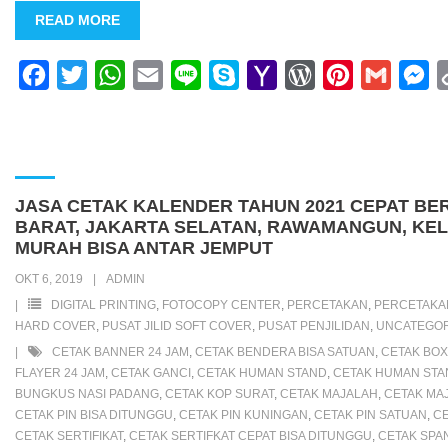
READ MORE
F
T
W
E
L
S
Y
W
P
G
M
a
w
h
m
i
k
a
o
i
m
e
c
i
a
a
n
y
h
r
n
a
s
e
t
t
i
e
p
o
d
t
i
s
b
t
s
l
e
o
P
e
l
e
JASA CETAK KALENDER TAHUN 2021 CEPAT BER
o
e
A
M
r
r
n
BARAT, JAKARTA SELATAN, RAWAMANGUN, KE
MURAH BISA ANTAR JEMPUT
o
r
p
a
e
e
g
OKT 6, 2019
ADMIN
k
p
i
s
s
e
DIGITAL PRINTING
,
FOTOCOPY CENTER
,
PERCETAKAN
,
PERCETAKA
l
s
t
r
HARD COVER
,
PUSAT JILID SOFT COVER
,
PUSAT PENJILIDAN
,
UNCATEGOR
CETAK BANNER 24 JAM
,
CETAK BENDERA BISA SATUAN
,
CETAK BOX
FLAYER 24 JAM
,
CETAK GANCI
,
CETAK HUMAN STAND
,
CETAK HUMAN STA
BUNGKUS NASI PADANG
,
CETAK KOP SURAT
,
CETAK MAJALAH
,
CETAK MAJ
CETAK PIN BISA DITUNGGU
,
CETAK PIN KUNINGAN
,
CETAK PIN SATUAN
,
CE
CETAK SERTIFIKAT
,
CETAK SERTIFKAT CEPAT BISA DITUNGGU
,
CETAK SPA