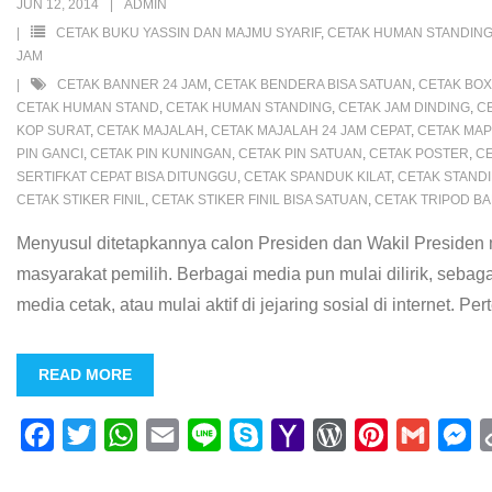
o
r
p
a
e
e
g
JUN 12, 2014
ADMIN
k
p
i
s
s
e
CETAK BUKU YASSIN DAN MAJMU SYARIF
,
CETAK HUMAN STANDIN
JAM
l
s
t
r
CETAK BANNER 24 JAM
,
CETAK BENDERA BISA SATUAN
,
CETAK BOX
CETAK HUMAN STAND
,
CETAK HUMAN STANDING
,
CETAK JAM DINDING
,
C
KOP SURAT
,
CETAK MAJALAH
,
CETAK MAJALAH 24 JAM CEPAT
,
CETAK MA
PIN GANCI
,
CETAK PIN KUNINGAN
,
CETAK PIN SATUAN
,
CETAK POSTER
,
CE
SERTIFKAT CEPAT BISA DITUNGGU
,
CETAK SPANDUK KILAT
,
CETAK STAND
CETAK STIKER FINIL
,
CETAK STIKER FINIL BISA SATUAN
,
CETAK TRIPOD B
Menyusul ditetapkannya calon Presiden dan Wakil Presiden m
masyarakat pemilih. Berbagai media pun mulai dilirik, sebaga
media cetak, atau mulai aktif di jejaring sosial di internet.
READ MORE
F
T
W
E
L
S
Y
W
P
G
M
a
w
h
m
i
k
a
o
i
m
e