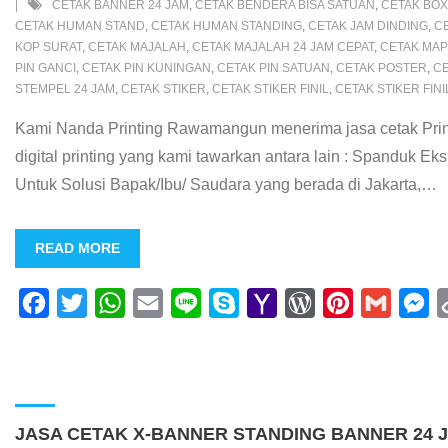
CETAK BANNER 24 JAM
,
CETAK BENDERA BISA SATUAN
,
CETAK BOX
k
p
i
s
s
e
CETAK HUMAN STAND
,
CETAK HUMAN STANDING
,
CETAK JAM DINDING
,
C
KOP SURAT
,
CETAK MAJALAH
,
CETAK MAJALAH 24 JAM CEPAT
,
CETAK MA
l
s
t
r
PIN GANCI
,
CETAK PIN KUNINGAN
,
CETAK PIN SATUAN
,
CETAK POSTER
,
CE
STEMPEL 24 JAM
,
CETAK STIKER
,
CETAK STIKER FINIL
,
CETAK STIKER FINI
Kami Nanda Printing Rawamangun menerima jasa cetak Print D
digital printing yang kami tawarkan antara lain : Spanduk Ek
Untuk Solusi Bapak/Ibu/ Saudara yang berada di Jakarta,
…
READ MORE
F
T
W
E
L
S
Y
W
P
G
M
a
w
h
m
i
k
a
o
i
m
e
c
i
a
a
n
y
h
r
n
a
s
e
t
t
i
e
p
o
d
t
i
s
b
t
s
l
e
o
P
e
l
e
JASA CETAK X-BANNER STANDING BANNER 24