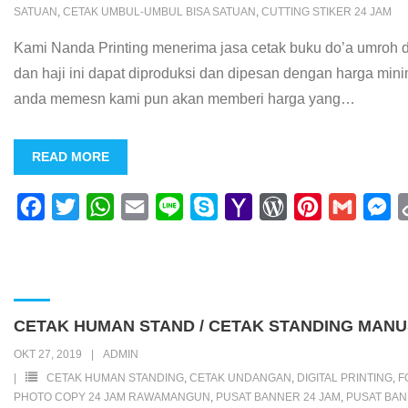
SATUAN
,
CETAK UMBUL-UMBUL BISA SATUAN
,
CUTTING STIKER 24 JAM
Kami Nanda Printing menerima jasa cetak buku do’a umroh d
dan haji ini dapat diproduksi dan dipesan dengan harga mi
anda memesn kami pun akan memberi harga yang
…
READ MORE
F
T
W
E
L
S
Y
W
P
G
M
a
w
h
m
i
k
a
o
i
m
e
c
i
a
a
n
y
h
r
n
a
s
e
t
t
i
e
p
o
d
t
i
s
b
t
s
l
e
o
P
e
l
e
CETAK HUMAN STAND / CETAK STANDING MANU
o
e
A
M
r
r
n
OKT 27, 2019
ADMIN
o
r
p
a
e
e
g
CETAK HUMAN STANDING
,
CETAK UNDANGAN
,
DIGITAL PRINTING
,
F
k
p
i
s
s
e
PHOTO COPY 24 JAM RAWAMANGUN
,
PUSAT BANNER 24 JAM
,
PUSAT BA