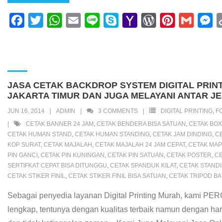
F
T
W
E
L
S
Y
W
P
G
M
a
w
h
m
i
k
a
o
i
m
e
c
i
a
a
n
y
h
r
n
a
s
e
t
t
i
e
p
o
d
t
i
s
b
t
s
l
e
o
P
e
l
e
JASA CETAK BACKDROP SYSTEM DIGITAL PRIN
o
e
A
M
r
r
n
JAKARTA TIMUR DAN JUGA MELAYANI ANTAR J
o
r
p
a
e
e
g
JUN 16, 2014
ADMIN
3
COMMENTS
DIGITAL PRINTING
,
F
k
p
i
s
s
e
CETAK BANNER 24 JAM
,
CETAK BENDERA BISA SATUAN
,
CETAK BOX
CETAK HUMAN STAND
,
CETAK HUMAN STANDING
,
CETAK JAM DINDING
,
C
l
s
t
r
KOP SURAT
,
CETAK MAJALAH
,
CETAK MAJALAH 24 JAM CEPAT
,
CETAK MA
PIN GANCI
,
CETAK PIN KUNINGAN
,
CETAK PIN SATUAN
,
CETAK POSTER
,
CE
SERTIFKAT CEPAT BISA DITUNGGU
,
CETAK SPANDUK KILAT
,
CETAK STAND
CETAK STIKER FINIL
,
CETAK STIKER FINIL BISA SATUAN
,
CETAK TRIPOD B
Sebagai penyedia layanan Digital Printing Murah, kam
lengkap, tentunya dengan kualitas terbaik namun dengan har