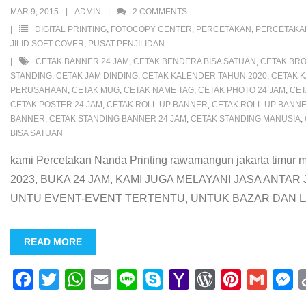
o
e
A
M
r
r
n
MAR 9, 2015
ADMIN
2
COMMENTS
o
r
p
a
e
e
g
DIGITAL PRINTING
,
FOTOCOPY CENTER
,
PERCETAKAN
,
PERCETAK
k
p
i
s
s
e
JILID SOFT COVER
,
PUSAT PENJILIDAN
CETAK BANNER 24 JAM
,
CETAK BENDERA BISA SATUAN
,
CETAK BRO
l
s
t
r
STANDING
,
CETAK JAM DINDING
,
CETAK KALENDER TAHUN 2020
,
CETAK 
PERUSAHAAN
,
CETAK MUG
,
CETAK NAME TAG
,
CETAK PHOTO 24 JAM
,
CET
CETAK POSTER 24 JAM
,
CETAK ROLL UP BANNER
,
CETAK ROLL UP BANNE
BANNER
,
CETAK STANDING BANNER 24 JAM
,
CETAK STANDING MANUSIA
,
BISA SATUAN
kami Percetakan Nanda Printing rawamangun jakarta timu
2023, BUKA 24 JAM, KAMI JUGA MELAYANI JASA AN
UNTU EVENT-EVENT TERTENTU, UNTUK BAZAR DAN LA
READ MORE
F
T
W
E
L
S
Y
W
P
G
M
a
w
h
m
i
k
a
o
i
m
e