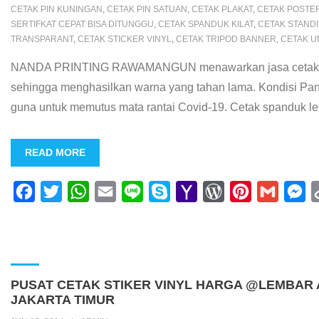
CETAK PIN KUNINGAN
,
CETAK PIN SATUAN
,
CETAK PLAKAT
,
CETAK POSTE
SERTIFKAT CEPAT BISA DITUNGGU
,
CETAK SPANDUK KILAT
,
CETAK STAND
TRANSPARANT
,
CETAK STICKER VINYL
,
CETAK TRIPOD BANNER
,
CETAK 
NANDA PRINTING RAWAMANGUN menawarkan jasa cetak spandu
sehingga menghasilkan warna yang tahan lama. Kondisi Pand
guna untuk memutus mata rantai Covid-19. Cetak spanduk le
READ MORE
F
T
W
E
L
S
Y
W
P
G
M
a
w
h
m
i
k
a
o
i
m
e
c
i
a
a
n
y
h
r
n
a
s
e
t
t
i
e
p
o
d
t
i
s
b
t
s
l
e
o
P
e
l
e
PUSAT CETAK STIKER VINYL HARGA @LEMBAR A
o
e
A
M
r
r
n
JAKARTA TIMUR