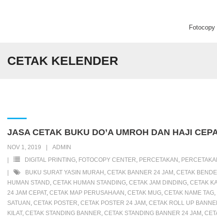
Fotocopy C
Beranda
CETAK KELENDER
Fotocopy Center
Percetakan
Digital Printing
JASA CETAK BUKU DO’A UMROH DAN HAJI CEPA
NOV 1, 2019
ADMIN
DIGITAL PRINTING
,
FOTOCOPY CENTER
,
PERCETAKAN
,
PERCETAK
BUKU SURAT YASIN MURAH
,
CETAK BANNER 24 JAM
,
CETAK BENDE
HUMAN STAND
,
CETAK HUMAN STANDING
,
CETAK JAM DINDING
,
CETAK K
24 JAM CEPAT
,
CETAK MAP PERUSAHAAN
,
CETAK MUG
,
CETAK NAME TAG
,
SATUAN
,
CETAK POSTER
,
CETAK POSTER 24 JAM
,
CETAK ROLL UP BANNE
KILAT
,
CETAK STANDING BANNER
,
CETAK STANDING BANNER 24 JAM
,
CET