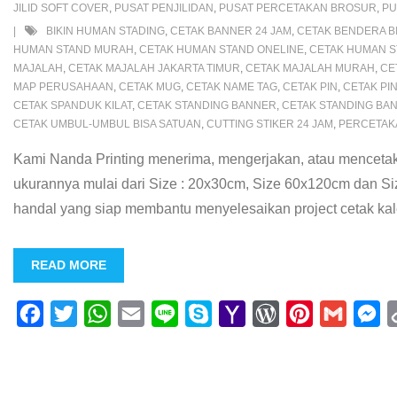
JILID SOFT COVER
,
PUSAT PENJILIDAN
,
PUSAT PERCETAKAN BROSUR
,
PU
l
s
t
r
BIKIN HUMAN STADING
,
CETAK BANNER 24 JAM
,
CETAK BENDERA B
HUMAN STAND MURAH
,
CETAK HUMAN STAND ONELINE
,
CETAK HUMAN S
MAJALAH
,
CETAK MAJALAH JAKARTA TIMUR
,
CETAK MAJALAH MURAH
,
CE
MAP PERUSAHAAN
,
CETAK MUG
,
CETAK NAME TAG
,
CETAK PIN
,
CETAK PI
CETAK SPANDUK KILAT
,
CETAK STANDING BANNER
,
CETAK STANDING BAN
CETAK UMBUL-UMBUL BISA SATUAN
,
CUTTING STIKER 24 JAM
,
PERCETAK
Kami Nanda Printing menerima, mengerjakan, atau mencetak
ukurannya mulai dari Size : 20x30cm, Size 60x120cm dan S
handal yang siap membantu menyelesaikan project cetak kal
READ MORE
F
T
W
E
L
S
Y
W
P
G
M
a
w
h
m
i
k
a
o
i
m
e
c
i
a
a
n
y
h
r
n
a
s
e
t
t
i
e
p
o
d
t
i
s