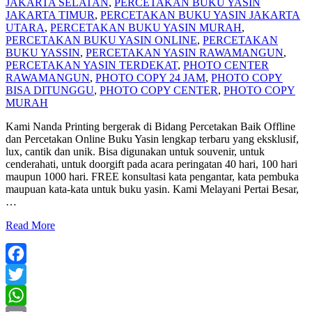
JAKARTA SELATAN
,
PERCETAKAN BUKU YASIN
JAKARTA TIMUR
,
PERCETAKAN BUKU YASIN JAKARTA
UTARA
,
PERCETAKAN BUKU YASIN MURAH
,
PERCETAKAN BUKU YASIN ONLINE
,
PERCETAKAN
BUKU YASSIN
,
PERCETAKAN YASIN RAWAMANGUN
,
PERCETAKAN YASIN TERDEKAT
,
PHOTO CENTER
RAWAMANGUN
,
PHOTO COPY 24 JAM
,
PHOTO COPY
BISA DITUNGGU
,
PHOTO COPY CENTER
,
PHOTO COPY
MURAH
Kami Nanda Printing bergerak di Bidang Percetakan Baik Offline
dan Percetakan Online Buku Yasin lengkap terbaru yang eksklusif,
lux, cantik dan unik. Bisa digunakan untuk souvenir, untuk
cenderahati, untuk doorgift pada acara peringatan 40 hari, 100 hari
maupun 1000 hari. FREE konsultasi kata pengantar, kata pembuka
maupuan kata-kata untuk buku yasin. Kami Melayani Pertai Besar,
…
Read More
Facebook
Twitter