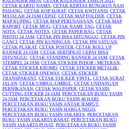
KALENDER MEJA
,
CETAK KALENDER TAHUN 2021
,
CETAK KARTU NAMA
,
CETAK KERTAS BUNGKUS NASI
PADANG
,
CETAK KOP SURAT
,
CETAK KWITANSI
,
CETAK
MAJALAH 24 JAM CEPAT
,
CETAK MAP FOLDER
,
CETAK
MAP KUPING
,
CETAK MAP PERUSAHAAN
,
CETAK MAP
RAPORT
,
CETAK MUG
,
CETAK NAME TAG
,
CETAK
NOTA
,
CETAK NOTES
,
CETAK PAPER BAG
,
CETAK
PHOTO 24 JAM
,
CETAK PIN BISA DITUNGGU
,
CETAK PIN
GANCI
,
CETAK PIN KUNINGAN
,
CETAK PIN SATUAN
,
CETAK PLAKAT
,
CETAK POSTER
,
CETAK ROLL UP
BANNER 24 JAM
,
CETAK SERTIFKAT CEPAT BISA
DITUNGGU
,
CETAK STANDING BANNER 24 JAM
,
CETAK
STEMPEL 24 JAM
,
CETAK STICKER INDOR / METERAN
,
CETAK STICKER KROMO
,
CETAK STICKER METALIK
,
CETAK STICKER ONEWAY
,
CETAK STICKER
TRANSPARANT
,
CETAK STICKER VINYL
,
CETAK SURAT
JALAN
,
CETAK UMBUL-UMBUL
,
CETAK UNDANGAN
PERNIKANAN
,
CETAK WALPAPER
,
CETAK YASIN
,
CUTTING STICKER 24 JAM
,
PERCETAKAN BUKU YASIN
24 JAM
,
PERCETAKAN BUKU YASIN 40 HARI
,
PERCETAKAN BUKU YASIN ANTAR JEMPUT
,
PERCETAKAN BUKU YASIN HARGA NEGO
,
PERCETAKAN BUKU YASIN JAKARTA
,
PERCETAKAN
BUKU YASIN JAKARTA BARAT
,
PERCETAKAN BUKU
YASIN JAKARTA PUSAT
,
PERCETAKAN BUKU YASIN