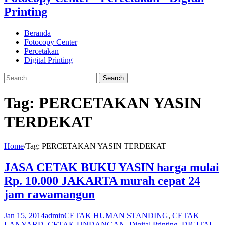
Printing
Beranda
Fotocopy Center
Percetakan
Digital Printing
Tag:
PERCETAKAN YASIN
TERDEKAT
Home
/
Tag:
PERCETAKAN YASIN TERDEKAT
JASA CETAK BUKU YASIN harga mulai
Rp. 10.000 JAKARTA murah cepat 24
jam rawamangun
Jan 15, 2014
admin
CETAK HUMAN STANDING
,
CETAK
LANYARD
,
CETAK UNDANGAN
,
Digital Printing
,
DIGITAL