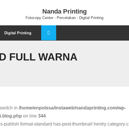
Nanda Printing
Fotocopy Center - Percetakan - Digital Printing
Digital Printing
RD FULL WARNA
switch in
/home/enpolssa/instaweb/nandaprinting.com/wp-
5.blog.php
on line
344
tus-publish format-standard has-post-thumbnail hentry category