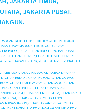
H, JAKARTA TIMUR,
UTARA, JAKARTA PUSAT,
MANGUN.
NDANGAN
,
Digital Printing
,
Fotocopy Center
,
Percetakan
,
ETAKAN RAWAMANGUN
,
PHOTO COPY 24 JAM
R EKSPRESS
,
PUSAT CETAK BROSUR 24 JAM
,
PUSAT
USAT JILID HARD COVER
,
PUSAT JILID SOFT COVER
,
AT PERCETAKAN ID CARD
,
PUSAT STEMPEL
,
PUSAT TALI
ERA BISA SATUAN
,
CETAK BOX
,
CETAK BOX MAKANAN
,
IN
,
CETAK BUNGKUS NASI PADANG
,
CETAK CANVAS
,
EBOOK
,
CETAK FLAYER 24 JAM
,
CETAK GANCI
,
CETAK
HUMAN STAND ONELINE
,
CETAK HUMAN STAND
ANDING 24 JAM
,
CETAK KALENDER MEJA
,
CETAK KARTU
 KOP SURAT
,
CETAK KWITANSI
,
CETAK LANYAR
 JAM RAWAMANGUN
,
CETAK LANYARD CEPAT
,
CETAK
LAH JAKARTA TIMUR
,
CETAK MAJALAH ONLINE
,
CETAK