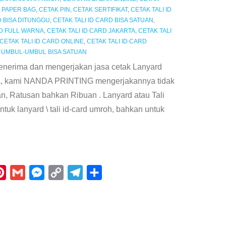
 PAPER BAG
,
CETAK PIN
,
CETAK SERTIFIKAT
,
CETAK TALI ID
D BISA DITUNGGU
,
CETAK TALI ID CARD BISA SATUAN
,
RD FULL WARNA
,
CETAK TALI ID CARD JAKARTA
,
CETAK TALI
CETAK TALI ID CARD ONLINE
,
CETAK TALI ID CARD
 UMBUL-UMBUL BISA SATUAN
ima dan mengerjakan jasa cetak Lanyard
rna, kami NANDA PRINTING mengerjakannya tidak
n, Ratusan bahkan Ribuan . Lanyard atau Tali
tuk lanyard \ tali id-card umroh, bahkan untuk
P
G
M
C
T
S
i
m
e
o
e
h
n
a
s
p
l
a
t
i
s
y
e
r