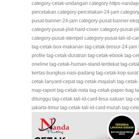
category-cetak-undangan category-https-nandapri
percetakan category-percetakan-24-jam catego
pusat-banner-24-jam category-pusat-banner-ekspr
category-pusat-jilid-hard-cover category-pusat-j
category-pusat-stempel category-pusat-tali-id-ca
tag-cetak-box-makanan tag-cetak-brosur-24-jam 
profile tag-cetak-duratran tag-cetak-ebook tag-
oneline tag-cetak-human-stand-terdekat tag-cet
kertas-bungkus-nasi-padang tag-cetak-kop-surat
cetak-lanyard-cepat tag-cetak-majalah tag-cetak
map-raport tag-cetak-nota tag-cetak-paper-bag tag-c
ditunggu tag-cetak-tali-id-card-bisa-satuan tag-ceta
jakarta-timur tag-cetak-tali-id-card-murah tag-ce