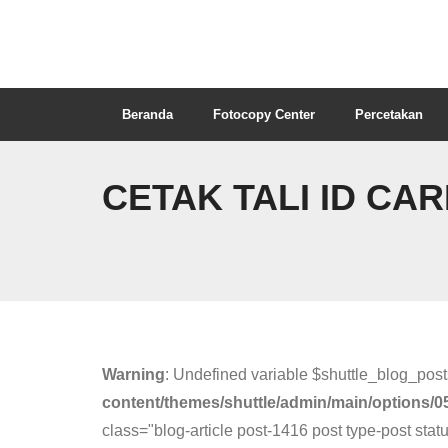
Beranda
Fotocopy Center
Percetakan
CETAK TALI ID CA
Warning
: Undefined variable $shuttle_blog_post
content/themes/shuttle/admin/main/options/0
class="blog-article post-1416 post type-post sta