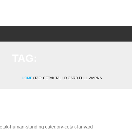
TAG:
HOME
/
TAG:
CETAK TALI ID CARD FULL WARNA
-cetak-human-standing category-cetak-lanyard