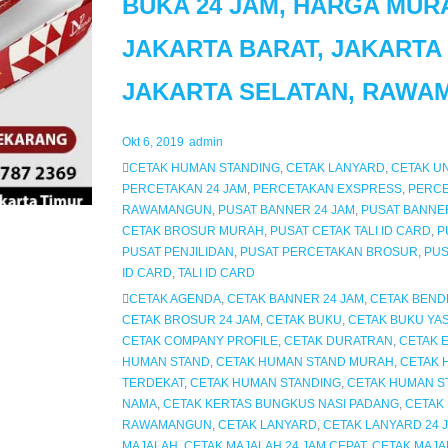
BUKA 24 JAM, HARGA MURA
JAKARTA BARAT, JAKARTA 
JAKARTA SELATAN, RAWA
Okt 6, 2019
admin
CETAK HUMAN STANDING
,
CETAK LANYARD
,
CETAK U
PERCETAKAN 24 JAM
,
PERCETAKAN EXSPRESS
,
PERC
RAWAMANGUN
,
PUSAT BANNER 24 JAM
,
PUSAT BANNE
CETAK BROSUR MURAH
,
PUSAT CETAK TALI ID CARD
,
P
PUSAT PENJILIDAN
,
PUSAT PERCETAKAN BROSUR
,
PUS
ID CARD
,
TALI ID CARD
CETAK AGENDA
,
CETAK BANNER 24 JAM
,
CETAK BEND
CETAK BROSUR 24 JAM
,
CETAK BUKU
,
CETAK BUKU YAS
CETAK COMPANY PROFILE
,
CETAK DURATRAN
,
CETAK 
HUMAN STAND
,
CETAK HUMAN STAND MURAH
,
CETAK 
TERDEKAT
,
CETAK HUMAN STANDING
,
CETAK HUMAN ST
NAMA
,
CETAK KERTAS BUNGKUS NASI PADANG
,
CETAK
RAWAMANGUN
,
CETAK LANYARD
,
CETAK LANYARD 24
MAJALAH
,
CETAK MAJALAH 24 JAM CEPAT
,
CETAK MAJA