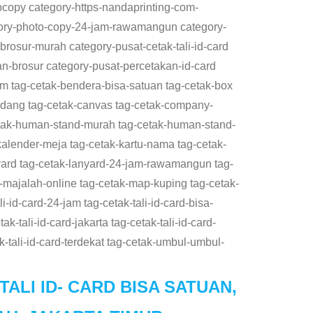
ocopy category-https-nandaprinting-com-
gory-photo-copy-24-jam-rawamangun category-
rosur-murah category-pusat-cetak-tali-id-card
kan-brosur category-pusat-percetakan-id-card
jam tag-cetak-bendera-bisa-satuan tag-cetak-box
adang tag-cetak-canvas tag-cetak-company-
-cetak-human-stand-murah tag-cetak-human-stand-
alender-meja tag-cetak-kartu-nama tag-cetak-
nyard tag-cetak-lanyard-24-jam-rawamangun tag-
k-majalah-online tag-cetak-map-kuping tag-cetak-
i-id-card-24-jam tag-cetak-tali-id-card-bisa-
ak-tali-id-card-jakarta tag-cetak-tali-id-card-
ak-tali-id-card-terdekat tag-cetak-umbul-umbul-
ALI ID- CARD BISA SATUAN,