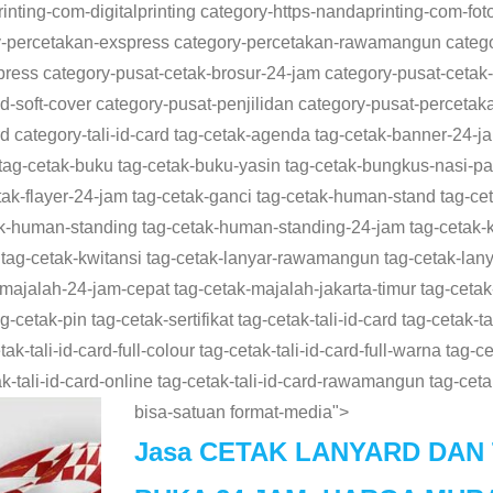
nting-com-digitalprinting category-https-nandaprinting-com-fot
ry-percetakan-exspress category-percetakan-rawamangun cate
ess category-pusat-cetak-brosur-24-jam category-pusat-cetak-b
ilid-soft-cover category-pusat-penjilidan category-pusat-perceta
rd category-tali-id-card tag-cetak-agenda tag-cetak-banner-24-
tag-cetak-buku tag-cetak-buku-yasin tag-cetak-bungkus-nasi-p
cetak-flayer-24-jam tag-cetak-ganci tag-cetak-human-stand tag
ak-human-standing tag-cetak-human-standing-24-jam tag-cetak-k
 tag-cetak-kwitansi tag-cetak-lanyar-rawamangun tag-cetak-la
-majalah-24-jam-cepat tag-cetak-majalah-jakarta-timur tag-ceta
etak-pin tag-cetak-sertifikat tag-cetak-tali-id-card tag-cetak-tal
k-tali-id-card-full-colour tag-cetak-tali-id-card-full-warna tag-cet
tak-tali-id-card-online tag-cetak-tali-id-card-rawamangun tag-cet
bisa-satuan format-media">
Jasa CETAK LANYARD DAN T