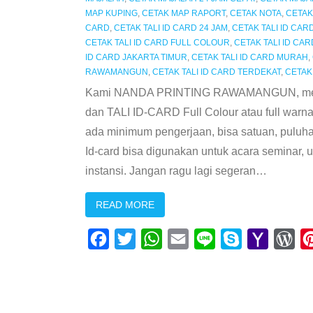
MAP KUPING
,
CETAK MAP RAPORT
,
CETAK NOTA
,
CETAK
CARD
,
CETAK TALI ID CARD 24 JAM
,
CETAK TALI ID CAR
CETAK TALI ID CARD FULL COLOUR
,
CETAK TALI ID CA
ID CARD JAKARTA TIMUR
,
CETAK TALI ID CARD MURAH
,
RAWAMANGUN
,
CETAK TALI ID CARD TERDEKAT
,
CETAK
Kami NANDA PRINTING RAWAMANGUN, mener
dan TALI ID-CARD Full Colour atau full wa
ada minimum pengerjaan, bisa satuan, puluha
Id-card bisa digunakan untuk acara seminar, un
instansi. Jangan ragu lagi segeran
…
READ MORE
F
T
W
E
L
S
Y
W
a
w
h
m
i
k
a
o
c
i
a
a
n
y
h
r
e
t
t
i
e
p
o
d