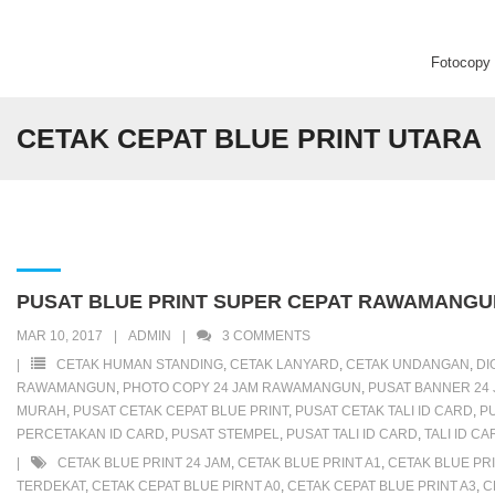
Fotocopy C
Beranda
CETAK CEPAT BLUE PRINT UTARA
Fotocopy Center
Percetakan
Digital Printing
PUSAT BLUE PRINT SUPER CEPAT RAWAMANGUN
MAR 10, 2017
ADMIN
3
COMMENTS
CETAK HUMAN STANDING
,
CETAK LANYARD
,
CETAK UNDANGAN
,
DI
RAWAMANGUN
,
PHOTO COPY 24 JAM RAWAMANGUN
,
PUSAT BANNER 24
MURAH
,
PUSAT CETAK CEPAT BLUE PRINT
,
PUSAT CETAK TALI ID CARD
,
PU
PERCETAKAN ID CARD
,
PUSAT STEMPEL
,
PUSAT TALI ID CARD
,
TALI ID C
CETAK BLUE PRINT 24 JAM
,
CETAK BLUE PRINT A1
,
CETAK BLUE PRI
TERDEKAT
,
CETAK CEPAT BLUE PIRNT A0
,
CETAK CEPAT BLUE PRINT A3
,
C