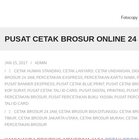
Fotocopy C
Beranda
PUSAT CETAK BROSUR ONLINE 2
Fotocopy Center
JAN 15, 2017
ADMIN
Percetakan
CETAK HUMAN STANDING
,
CETAK LANYARD
,
CETAK UNDANGAN
,
DIG
BROSUR 24 JAM
,
PERCETAKAN EXSPRESS
,
PERCETAKAN KARTU NAMA
,
Digital Printing
PUSAT BANNER EKSPRESS
,
PUSAT CETAK BLUE PRINT
,
PUSAT CETAK BR
KOP SURAT
,
PUSAT CETAK TALI ID CARD
,
PUSAT DIGITAL PRINTING
,
PUSAT
PERCETAKAN BROSUR
,
PUSAT PERCETAKAN BUKU YASSIN
,
PUSAT PERC
TALI ID CARD
CETAK BROSUR 24 JAM
,
CETAK BROSUR BISA DITUNGGU
,
CETAK BR
TIMUR
,
CETAK BROSUR JAKARTA UTARA
,
CETAK BROSUR MURAH
,
CETAK
PERCETAKAN BROSUR