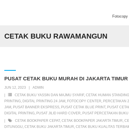
Fotocopy C
Beranda
CETAK BUKU RAWAMANGUN
Fotocopy Center
Percetakan
Digital Printing
PUSAT CETAK BUKU MURAH DI JAKARTA TIMUR
JUN 12, 2023
ADMIN
CETAK BUKU YASSIN DAN MAJMU SYARIF
,
CETAK HUMAN STANDIN
PRINTING
,
DIGITAL PRINTING 24 JAM
,
FOTOCOPY CENTER
,
PERCETAKAN 2
JAM
,
PUSAT BANNER EKSPRESS
,
PUSAT CETAK BLUE PRINT
,
PUSAT CETA
DIGITAL PRINTING
,
PUSAT JILID HARD COVER
,
PUSAT PERCETAKAN BUKU 
CETAK BOOKPAPER CEPAT
,
CETAK BOOKPAPER JAKARTA TIMUR
,
C
DITUNGGU
,
CETAK BUKU JAKARTA TIMUR
,
CETAK BUKU KUALITAS TERBAI