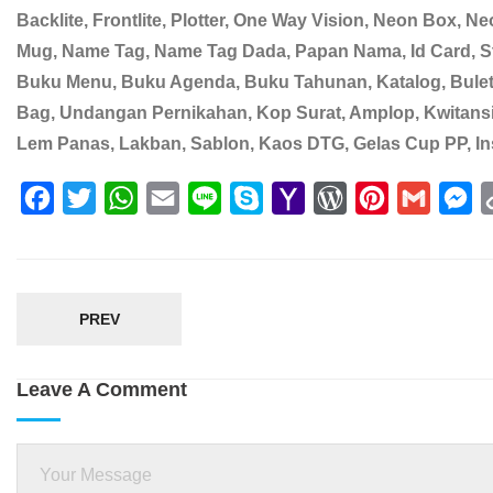
Backlite, Frontlite, Plotter, One Way Vision, Neon Box, Ne
Mug, Name Tag, Name Tag Dada, Papan Nama, Id Card, Stamp
Buku Menu, Buku Agenda, Buku Tahunan, Katalog, Buletin,
Bag, Undangan Pernikahan, Kop Surat, Amplop, Kwitansi, D
Lem Panas, Lakban, Sablon, Kaos DTG, Gelas Cup PP, Ins
F
T
W
E
L
S
Y
W
P
G
M
a
w
h
m
i
k
a
o
i
m
e
c
i
a
a
n
y
h
r
n
a
s
e
t
t
i
e
p
o
d
t
i
s
PREV
b
t
s
l
e
o
P
e
l
e
o
e
A
M
r
r
n
Leave A Comment
o
r
p
a
e
e
g
k
p
i
s
s
e
l
s
t
r